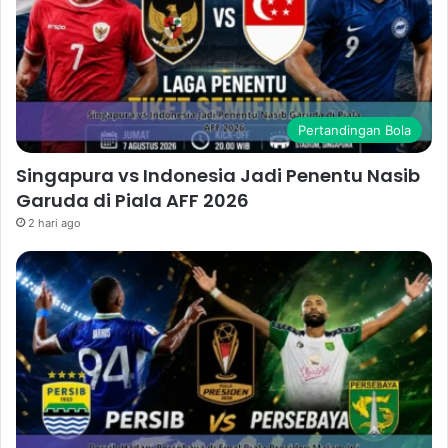
Pertandingan Bola
Singapura vs Indonesia Jadi Penentu Nasib
Garuda di Piala AFF 2026
2 hari ago