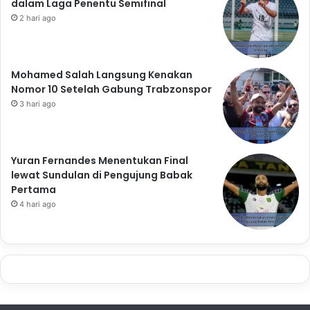
dalam Laga Penentu Semifinal
2 hari ago
Mohamed Salah Langsung Kenakan
Nomor 10 Setelah Gabung Trabzonspor
3 hari ago
Yuran Fernandes Menentukan Final
lewat Sundulan di Pengujung Babak
Pertama
4 hari ago