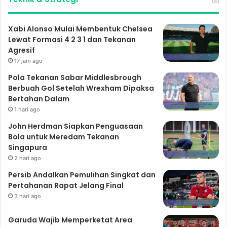
Xabi Alonso Mulai Membentuk Chelsea
Lewat Formasi 4 2 3 1 dan Tekanan
Agresif
17 jam ago
Pola Tekanan Sabar Middlesbrough
Berbuah Gol Setelah Wrexham Dipaksa
Bertahan Dalam
1 hari ago
John Herdman Siapkan Penguasaan
Bola untuk Meredam Tekanan
Singapura
2 hari ago
Persib Andalkan Pemulihan Singkat dan
Pertahanan Rapat Jelang Final
3 hari ago
Garuda Wajib Memperketat Area