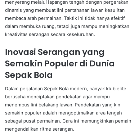
menyerang melalui lapangan tengah dengan pergerakan
dinamis yang membuat lini pertahanan lawan kesulitan
membaca arah permainan. Taktik ini tidak hanya efektif
dalam membuka ruang, tetapi juga mampu meningkatkan
kreativitas serangan secara keseluruhan.
Inovasi Serangan yang
Semakin Populer di Dunia
Sepak Bola
Dalam perjalanan Sepak Bola modern, banyak klub elite
berusaha menciptakan pendekatan agar mampu
menembus lini belakang lawan. Pendekatan yang kini
semakin populer adalah mengoptimalkan area tengah
sebagai pusat permainan. Cara ini memungkinkan pemain
mengendalikan ritme serangan.