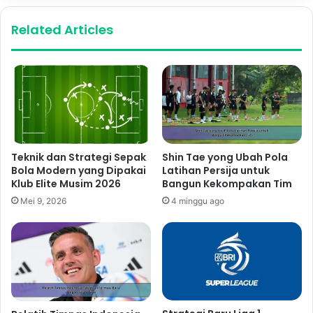
Related Articles
Teknik dan Strategi Sepak
Shin Tae yong Ubah Pola
Bola Modern yang Dipakai
Latihan Persija untuk
Klub Elite Musim 2026
Bangun Kekompakan Tim
Mei 9, 2026
4 minggu ago