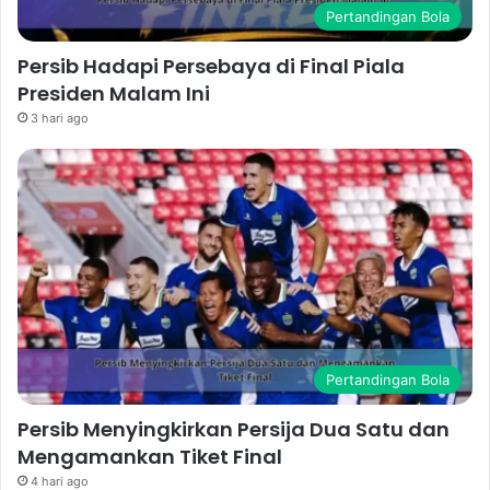
Pertandingan Bola
Persib Hadapi Persebaya di Final Piala
Presiden Malam Ini
3 hari ago
Pertandingan Bola
Persib Menyingkirkan Persija Dua Satu dan
Mengamankan Tiket Final
4 hari ago