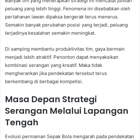
Banyak tim yang menerapkan strategi ini mencatat jumlah
peluang yang lebih tinggi. Fenomena ini disebabkan oleh
pertahanan lawan dipaksa bergerak terus menerus.
Semakin banyak perubahan posisi yang terjadi, peluang
terjadinya kesalahan semakin meningkat.
Di samping membantu produktivitas tim, gaya bermain
menjadi lebih atraktif. Penonton dapat menyaksikan
kombinasi serangan yang kreatif. Maka tidak
mengherankan jika pendekatan tersebut terus
berkembang di berbagai kompetisi.
Masa Depan Strategi
Serangan Melalui Lapangan
Tengah
Evolusi permainan Sepak Bola mengarah pada pendekatan