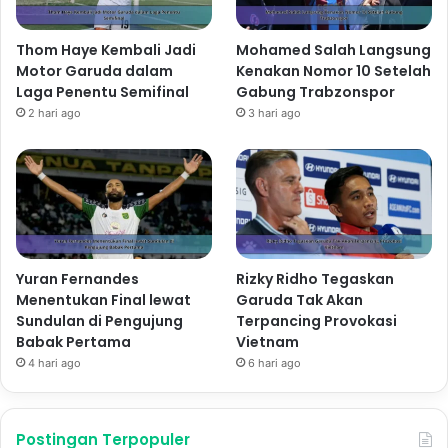
Thom Haye Kembali Jadi
Mohamed Salah Langsung
Motor Garuda dalam
Kenakan Nomor 10 Setelah
Laga Penentu Semifinal
Gabung Trabzonspor
2 hari ago
3 hari ago
Yuran Fernandes
Rizky Ridho Tegaskan
Menentukan Final lewat
Garuda Tak Akan
Sundulan di Pengujung
Terpancing Provokasi
Babak Pertama
Vietnam
4 hari ago
6 hari ago
Postingan Terpopuler