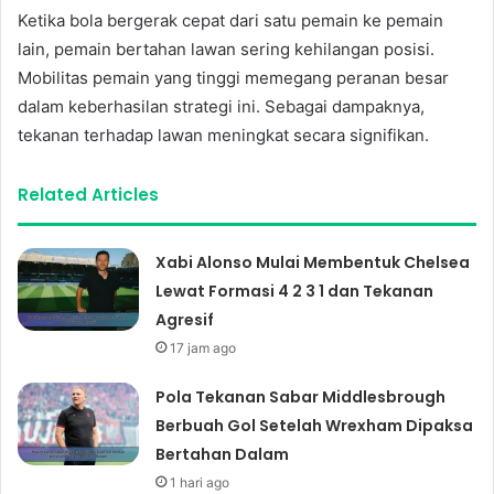
Ketika bola bergerak cepat dari satu pemain ke pemain
lain, pemain bertahan lawan sering kehilangan posisi.
Mobilitas pemain yang tinggi memegang peranan besar
dalam keberhasilan strategi ini. Sebagai dampaknya,
tekanan terhadap lawan meningkat secara signifikan.
Related Articles
Xabi Alonso Mulai Membentuk Chelsea
Lewat Formasi 4 2 3 1 dan Tekanan
Agresif
17 jam ago
Pola Tekanan Sabar Middlesbrough
Berbuah Gol Setelah Wrexham Dipaksa
Bertahan Dalam
1 hari ago