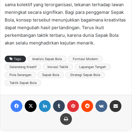
sama kolektif yang terorganisasi, tekanan terhadap lawan
meningkat secara signifikan. Bagi para penggemar Sepak
Bola, konsep tersebut menunjukkan bagaimana kreativitas
dapat mengubah hasil pertandingan. Terus ikuti
perkembangan taktik terbaru, karena dunia Sepak Bola
akan selalu menghadirkan kejutan menarik.
Tags
Analisis Sepak Bola
Formasi Modern
Gelandang Kreatif
Inovasi Taktik
Lapangan Tengah
Pola Serangan
Sepak Bola
Strategi Sepak Bola
Taktik Sepak Bola
Facebook
X
LinkedIn
Tumblr
Pinterest
Reddit
VKontakte
Share via Email
Print