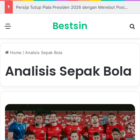
Thom Haye Kembali Jadi Motor Garuda dalam Laga Penentu Semifinal
Bestsin
Menu
S
Home
/
Analisis Sepak Bola
Analisis Sepak Bola