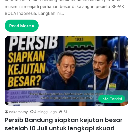
musim ini menjadi perhatian besar di kalangan pecinta SEPAK
BOLA Indonesia. Langkah ini…
Read More »
Info Terkini
nakamotoy
4 minggu ago
51
Persib Bandung siapkan kejutan besar
setelah 10 Juli untuk lengkapi skuad