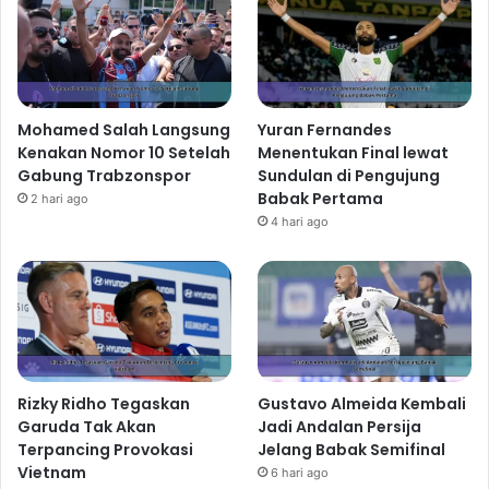
Mohamed Salah Langsung
Yuran Fernandes
Kenakan Nomor 10 Setelah
Menentukan Final lewat
Gabung Trabzonspor
Sundulan di Pengujung
Babak Pertama
2 hari ago
4 hari ago
Rizky Ridho Tegaskan
Gustavo Almeida Kembali
Garuda Tak Akan
Jadi Andalan Persija
Terpancing Provokasi
Jelang Babak Semifinal
Vietnam
6 hari ago