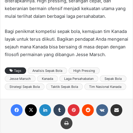
diterapkannya. High pressing, serangan cepat, dan
keberanian bermain ofensif menjadi kekuatan utama yang
mulai terlihat dalam berbagai laga persahabatan.
Bagi penikmat kompetisi sepak bola, kemajuan tim Kanada
layak untuk terus diikuti. Bagikan pendapat Anda mengenai
sejauh mana Kanada bisa bersaing di masa depan dengan
filosofi permainan yang dibangun Jesse Marsch.
Tags
Analisis Sepak Bola
High Pressing
Jesse Marsch
Kanada
Laga Persahabatan
Sepak Bola
Strategi Sepak Bola
Taktik Sepak Bola
Tim Nasional Kanada
Facebook
X
LinkedIn
Tumblr
Pinterest
Reddit
VKontakte
Share via Email
Print