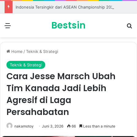
Indonesia Tersingkir dari ASEAN Championship 2026 Usai Ditahan Singapura
Bestsin
Menu
S
Home
/
Teknik & Strategi
Teknik & Strategi
Cara Jesse Marsch Ubah
Tim Kanada Jadi Lebih
Agresif di Laga
Persahabatan
nakamotoy
Juni 3, 2026
66
Less than a minute