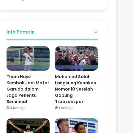
Info Pemain
Thom Haye
Mohamed Salah
Kembali Jadi Motor
Langsung Kenakan
Garuda dalam
Nomor 10 Setelah
Laga Penentu
Gabung
Semifinal
Trabzonspor
4 jam ago
1 hari ago