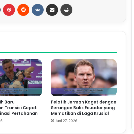
Tumblr
Pinterest
Reddit
VKontakte
Share via Email
Print
ih Baru
Pelatih Jerman Kaget dengan
n Transisi Cepat
Serangan Balik Ecuador yang
inasi Pertahanan
Mematikan di Laga Krusial
26
Juni 27, 2026