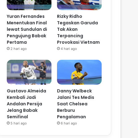
Yuran Fernandes
Rizky Ridho
Menentukan Final
Tegaskan Garuda
lewat Sundulan di
Tak Akan
Pengujung Babak
Terpancing
Pertama
Provokasi Vietnam
2 hari ago
4 hari ago
Gustavo Almeida
Danny Welbeck
Kembali Jadi
Jalani Tes Medis
Andalan Persija
Saat Chelsea
Jelang Babak
Berburu
Semifinal
Pengalaman
5 hari ago
6 hari ago