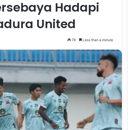
ersebaya Hadapi
adura United
76
Less than a minute