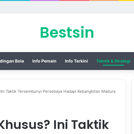
 Piala Presiden 2026 dengan Merebut Posisi Ketiga
Bestsin
dingan Bola
Info Pemain
Info Terkini
Teknik & Strategi
 Ini Taktik Tersembunyi Persebaya Hadapi Kebangkitan Madura
Khusus? Ini Taktik