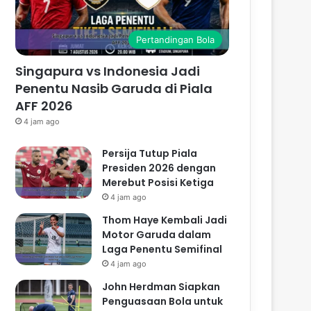
Pertandingan Bola
Singapura vs Indonesia Jadi
Penentu Nasib Garuda di Piala
AFF 2026
4 jam ago
Persija Tutup Piala
Presiden 2026 dengan
Merebut Posisi Ketiga
4 jam ago
Thom Haye Kembali Jadi
Motor Garuda dalam
Laga Penentu Semifinal
4 jam ago
John Herdman Siapkan
Penguasaan Bola untuk