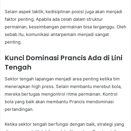
Selain aspek taktik, kedisiplinan posisi juga akan menjadi
faktor penting. Apabila ada celah dalam struktur
permainan, keseimbangan permainan bisa terganggu. Oleh
sebab itu, komunikasi antarpemain menjadi sangat
penting.
Kunci Dominasi Prancis Ada di Lini
Tengah
Sektor tengah lapangan menjadi area penting ketika tim
menerapkan high press. Selain membantu merebut bola,
mereka bertugas mengontrol ritme permainan. Kontrol
bola yang baik akan membantu Prancis mendominasi
pertandingan.
Ketika sektor tengah berfungsi dengan baik, strategi yang