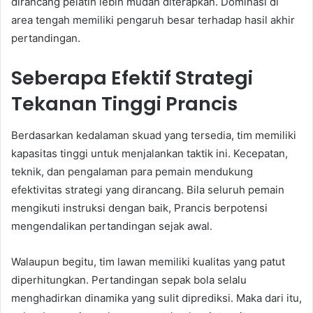
dirancang pelatih lebih mudah diterapkan. Dominasi di
area tengah memiliki pengaruh besar terhadap hasil akhir
pertandingan.
Seberapa Efektif Strategi
Tekanan Tinggi Prancis
Berdasarkan kedalaman skuad yang tersedia, tim memiliki
kapasitas tinggi untuk menjalankan taktik ini. Kecepatan,
teknik, dan pengalaman para pemain mendukung
efektivitas strategi yang dirancang. Bila seluruh pemain
mengikuti instruksi dengan baik, Prancis berpotensi
mengendalikan pertandingan sejak awal.
Walaupun begitu, tim lawan memiliki kualitas yang patut
diperhitungkan. Pertandingan sepak bola selalu
menghadirkan dinamika yang sulit diprediksi. Maka dari itu,