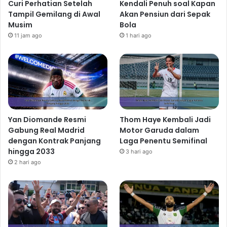
Curi Perhatian Setelah
Kendali Penuh soal Kapan
Tampil Gemilang di Awal
Akan Pensiun dari Sepak
Musim
Bola
11 jam ago
1 hari ago
Yan Diomande Resmi
Thom Haye Kembali Jadi
Gabung Real Madrid
Motor Garuda dalam
dengan Kontrak Panjang
Laga Penentu Semifinal
hingga 2033
3 hari ago
2 hari ago