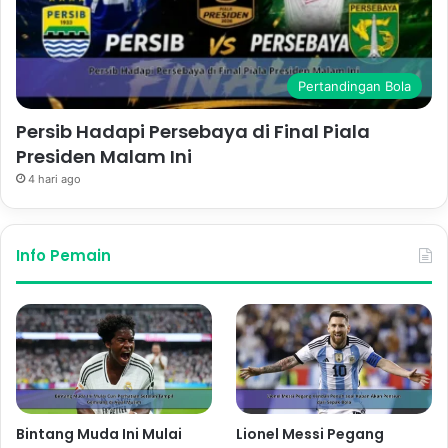
Pertandingan Bola
Persib Hadapi Persebaya di Final Piala
Presiden Malam Ini
4 hari ago
Info Pemain
Bintang Muda Ini Mulai
Lionel Messi Pegang