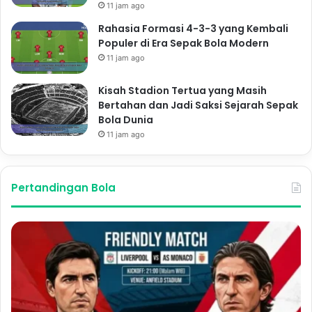
11 jam ago
Rahasia Formasi 4-3-3 yang Kembali
Populer di Era Sepak Bola Modern
11 jam ago
Kisah Stadion Tertua yang Masih
Bertahan dan Jadi Saksi Sejarah Sepak
Bola Dunia
11 jam ago
Pertandingan Bola