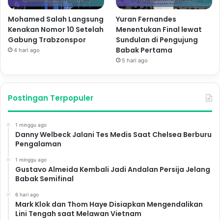
Mohamed Salah Langsung
Yuran Fernandes
Kenakan Nomor 10 Setelah
Menentukan Final lewat
Gabung Trabzonspor
Sundulan di Pengujung
Babak Pertama
4 hari ago
5 hari ago
Postingan Terpopuler
1 minggu ago
Danny Welbeck Jalani Tes Medis Saat Chelsea Berburu
Pengalaman
1 minggu ago
Gustavo Almeida Kembali Jadi Andalan Persija Jelang
Babak Semifinal
6 hari ago
Mark Klok dan Thom Haye Disiapkan Mengendalikan
Lini Tengah saat Melawan Vietnam