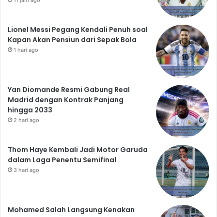
Lionel Messi Pegang Kendali Penuh soal
Kapan Akan Pensiun dari Sepak Bola
1 hari ago
Yan Diomande Resmi Gabung Real
Madrid dengan Kontrak Panjang
hingga 2033
2 hari ago
Thom Haye Kembali Jadi Motor Garuda
dalam Laga Penentu Semifinal
3 hari ago
Mohamed Salah Langsung Kenakan