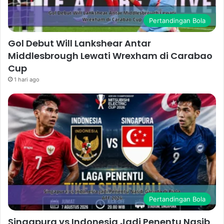
Pertandingan Bola
Gol Debut Will Lankshear Antar
Middlesbrough Lewati Wrexham di Carabao
Cup
1 hari ago
Pertandingan Bola
Singapura vs Indonesia Jadi Penentu Nasib