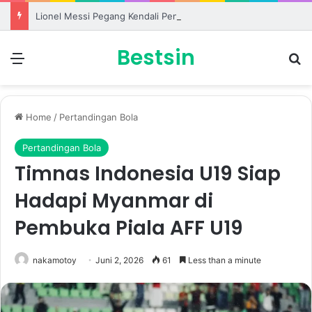
Lionel Messi Pegang Kendali Penuh soal Kapan Akan Pensiun dari Sepak Bola
Bestsin
Menu
S
Home
/
Pertandingan Bola
Pertandingan Bola
Timnas Indonesia U19 Siap
Hadapi Myanmar di
Pembuka Piala AFF U19
nakamotoy
Juni 2, 2026
61
Less than a minute