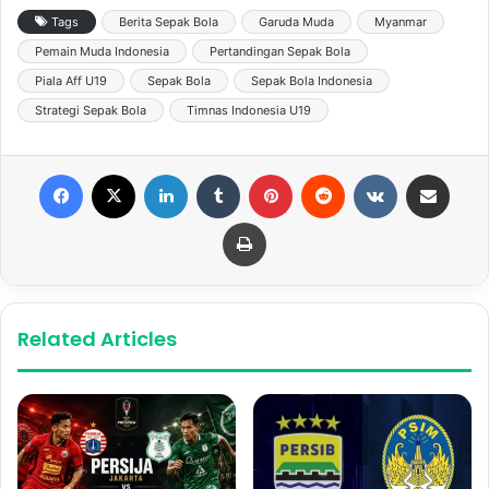
Tags
Berita Sepak Bola
Garuda Muda
Myanmar
Pemain Muda Indonesia
Pertandingan Sepak Bola
Piala Aff U19
Sepak Bola
Sepak Bola Indonesia
Strategi Sepak Bola
Timnas Indonesia U19
Facebook
X
LinkedIn
Tumblr
Pinterest
Reddit
VKontakte
Share via Email
Print
Related Articles