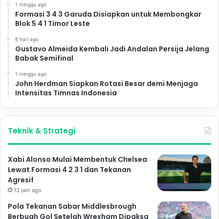
1 minggu ago
Formasi 3 4 3 Garuda Disiapkan untuk Membongkar
Blok 5 4 1 Timor Leste
6 hari ago
Gustavo Almeida Kembali Jadi Andalan Persija Jelang
Babak Semifinal
1 minggu ago
John Herdman Siapkan Rotasi Besar demi Menjaga
Intensitas Timnas Indonesia
Teknik & Strategi
Xabi Alonso Mulai Membentuk Chelsea
Lewat Formasi 4 2 3 1 dan Tekanan
Agresif
13 jam ago
Pola Tekanan Sabar Middlesbrough
Berbuah Gol Setelah Wrexham Dipaksa