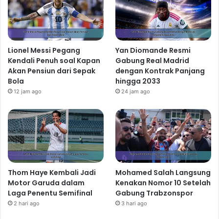
Lionel Messi Pegang
Yan Diomande Resmi
Kendali Penuh soal Kapan
Gabung Real Madrid
Akan Pensiun dari Sepak
dengan Kontrak Panjang
Bola
hingga 2033
12 jam ago
24 jam ago
Thom Haye Kembali Jadi
Mohamed Salah Langsung
Motor Garuda dalam
Kenakan Nomor 10 Setelah
Laga Penentu Semifinal
Gabung Trabzonspor
2 hari ago
3 hari ago