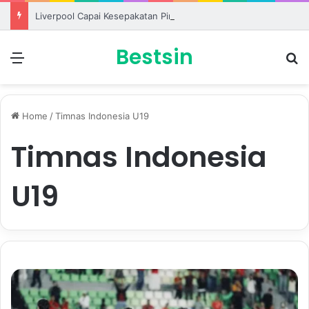
Liverpool Capai Kesepakatan Pinjam Ronald Araujo dari Barcelona
Bestsin
Menu
S
Home
/
Timnas Indonesia U19
Timnas Indonesia
U19