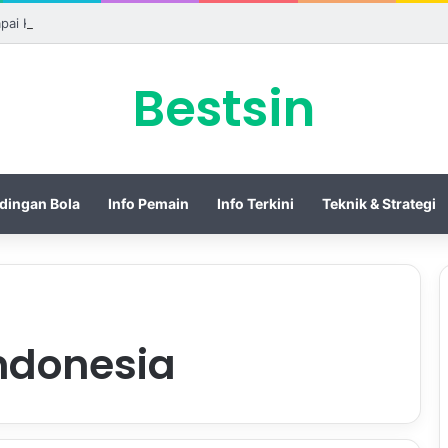
apai Kesepakatan Pinjam Ronald Araujo dari Barcelona
Bestsin
dingan Bola
Info Pemain
Info Terkini
Teknik & Strategi
ndonesia