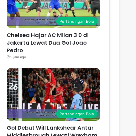
Pertandingan Bola
Chelsea Hajar AC Milan 3 0 di
Jakarta Lewat Dua Gol Joao
Pedro
9 jam ago
Pertandingan Bola
Gol Debut Will Lankshear Antar
Middlesbrough Lewati Wrexham