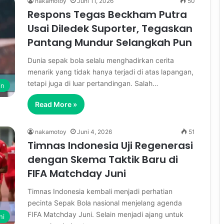
nakamotoy
Juni 11, 2026
50
Respons Tegas Beckham Putra
Usai Diledek Suporter, Tegaskan
Pantang Mundur Selangkah Pun
Dunia sepak bola selalu menghadirkan cerita
menarik yang tidak hanya terjadi di atas lapangan,
tetapi juga di luar pertandingan. Salah…
in
Read More »
nakamotoy
Juni 4, 2026
51
Timnas Indonesia Uji Regenerasi
dengan Skema Taktik Baru di
FIFA Matchday Juni
Timnas Indonesia kembali menjadi perhatian
pecinta Sepak Bola nasional menjelang agenda
FIFA Matchday Juni. Selain menjadi ajang untuk
ni