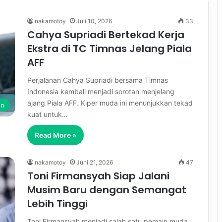
nakamotoy
Juli 10, 2026
33
Cahya Supriadi Bertekad Kerja
Ekstra di TC Timnas Jelang Piala
AFF
Perjalanan Cahya Supriadi bersama Timnas
Indonesia kembali menjadi sorotan menjelang
ajang Piala AFF. Kiper muda ini menunjukkan tekad
in
kuat untuk…
Read More »
nakamotoy
Juni 21, 2026
47
Toni Firmansyah Siap Jalani
Musim Baru dengan Semangat
Lebih Tinggi
Toni Firmansyah menjadi salah satu pemain muda