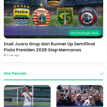
Pertandingan Bola
Duel Juara Grup dan Runner Up Semifinal
Piala Presiden 2026 Siap Memanas
5 hari ago
Info Pemain