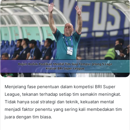
Menjelang fase penentuan dalam kompetisi BRI Super
League, tekanan terhadap setiap tim semakin meningkat.
Tidak hanya soal strategi dan teknik, kekuatan mental
menjadi faktor penentu yang sering kali membedakan tim
juara dengan tim biasa.