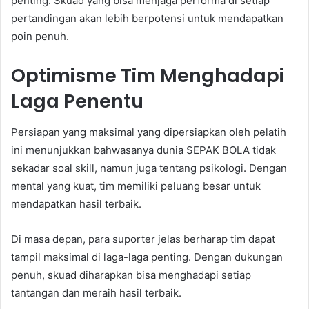
penting. Skuad yang bisa menjaga performa di setiap
pertandingan akan lebih berpotensi untuk mendapatkan
poin penuh.
Optimisme Tim Menghadapi
Laga Penentu
Persiapan yang maksimal yang dipersiapkan oleh pelatih
ini menunjukkan bahwasanya dunia SEPAK BOLA tidak
sekadar soal skill, namun juga tentang psikologi. Dengan
mental yang kuat, tim memiliki peluang besar untuk
mendapatkan hasil terbaik.
Di masa depan, para suporter jelas berharap tim dapat
tampil maksimal di laga-laga penting. Dengan dukungan
penuh, skuad diharapkan bisa menghadapi setiap
tantangan dan meraih hasil terbaik.