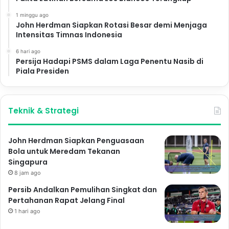
1 minggu ago
John Herdman Siapkan Rotasi Besar demi Menjaga
Intensitas Timnas Indonesia
6 hari ago
Persija Hadapi PSMS dalam Laga Penentu Nasib di
Piala Presiden
Teknik & Strategi
John Herdman Siapkan Penguasaan
Bola untuk Meredam Tekanan
Singapura
8 jam ago
Persib Andalkan Pemulihan Singkat dan
Pertahanan Rapat Jelang Final
1 hari ago