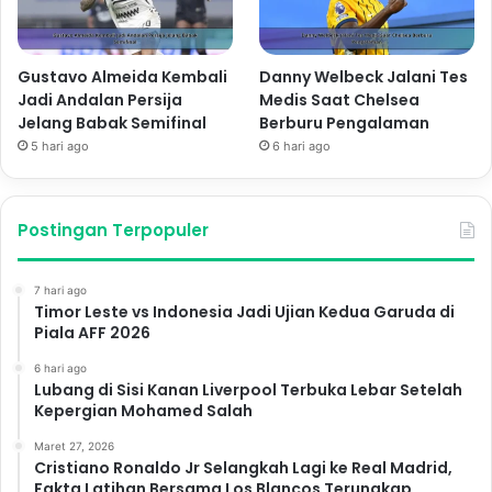
Gustavo Almeida Kembali
Danny Welbeck Jalani Tes
Jadi Andalan Persija
Medis Saat Chelsea
Jelang Babak Semifinal
Berburu Pengalaman
5 hari ago
6 hari ago
Postingan Terpopuler
7 hari ago
Timor Leste vs Indonesia Jadi Ujian Kedua Garuda di
Piala AFF 2026
6 hari ago
Lubang di Sisi Kanan Liverpool Terbuka Lebar Setelah
Kepergian Mohamed Salah
Maret 27, 2026
Cristiano Ronaldo Jr Selangkah Lagi ke Real Madrid,
Fakta Latihan Bersama Los Blancos Terungkap