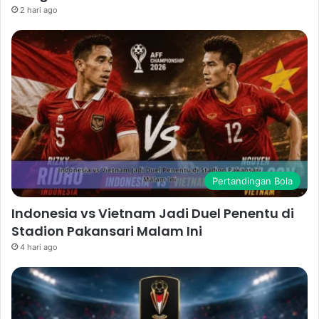
2 hari ago
Pertandingan Bola
Indonesia vs Vietnam Jadi Duel Penentu di
Stadion Pakansari Malam Ini
4 hari ago