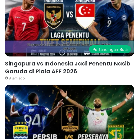
Pertandingan Bola
Singapura vs Indonesia Jadi Penentu Nasib
Garuda di Piala AFF 2026
8 jam ago