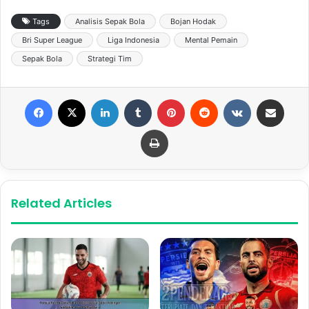
Tags
Analisis Sepak Bola
Bojan Hodak
Bri Super League
Liga Indonesia
Mental Pemain
Sepak Bola
Strategi Tim
Facebook
X
LinkedIn
Tumblr
Pinterest
Reddit
VKontakte
Share via Email
Print
Related Articles