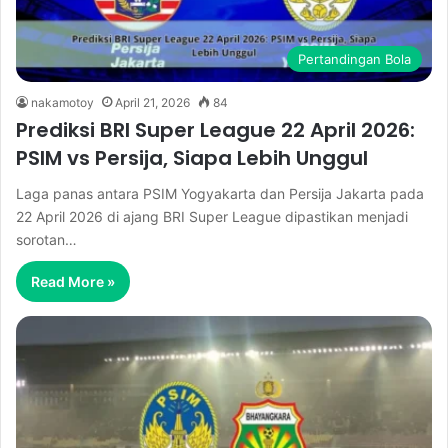
Pertandingan Bola
nakamotoy
April 21, 2026
84
Prediksi BRI Super League 22 April 2026:
PSIM vs Persija, Siapa Lebih Unggul
Laga panas antara PSIM Yogyakarta dan Persija Jakarta pada
22 April 2026 di ajang BRI Super League dipastikan menjadi
sorotan…
Read More »