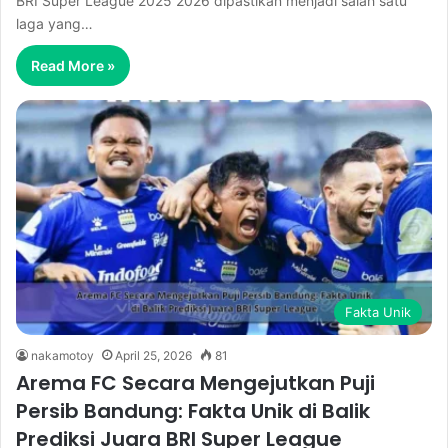
BRI Super League 2025 2026 dipastikan menjadi salah satu
laga yang…
Read More »
Fakta Unik
nakamotoy
April 25, 2026
81
Arema FC Secara Mengejutkan Puji
Persib Bandung: Fakta Unik di Balik
Prediksi Juara BRI Super League