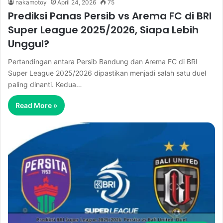
nakamotoy
April 24, 2026
75
Prediksi Panas Persib vs Arema FC di BRI
Super League 2025/2026, Siapa Lebih
Unggul?
Pertandingan antara Persib Bandung dan Arema FC di BRI
Super League 2025/2026 dipastikan menjadi salah satu duel
paling dinanti. Kedua…
Read More »