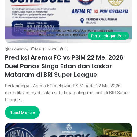
Pertandingan Bola
nakamotoy
Mei 18, 2026
68
Prediksi Arema FC vs PSIM 22 Mei 2026:
Duel Panas Singo Edan dan Laskar
Mataram di BRI Super League
Pertandingan Arema FC melawan PSIM pada 22 Mei 2026
diprediksi menjadi salah satu laga paling menarik di BRI Super
League…
Read More »