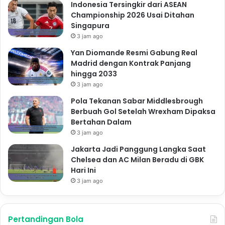
Indonesia Tersingkir dari ASEAN
Championship 2026 Usai Ditahan
Singapura
3 jam ago
Yan Diomande Resmi Gabung Real
Madrid dengan Kontrak Panjang
hingga 2033
3 jam ago
Pola Tekanan Sabar Middlesbrough
Berbuah Gol Setelah Wrexham Dipaksa
Bertahan Dalam
3 jam ago
Jakarta Jadi Panggung Langka Saat
Chelsea dan AC Milan Beradu di GBK
Hari Ini
3 jam ago
Pertandingan Bola