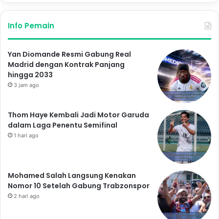
Info Pemain
Yan Diomande Resmi Gabung Real
Madrid dengan Kontrak Panjang
hingga 2033
3 jam ago
Thom Haye Kembali Jadi Motor Garuda
dalam Laga Penentu Semifinal
1 hari ago
Mohamed Salah Langsung Kenakan
Nomor 10 Setelah Gabung Trabzonspor
2 hari ago