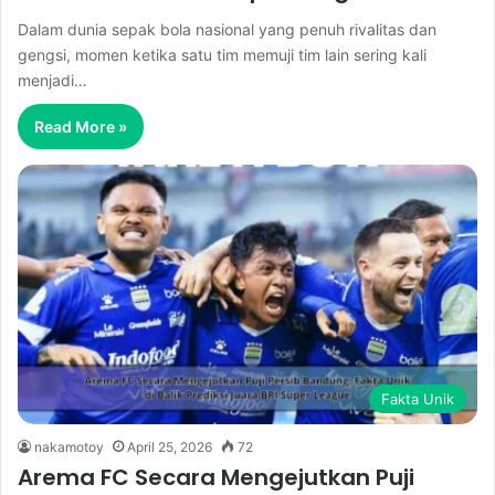
Dalam dunia sepak bola nasional yang penuh rivalitas dan
gengsi, momen ketika satu tim memuji tim lain sering kali
menjadi…
Read More »
Fakta Unik
nakamotoy
April 25, 2026
72
Arema FC Secara Mengejutkan Puji