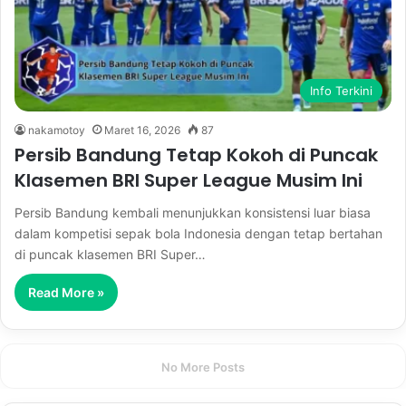
Info Terkini
nakamotoy
Maret 16, 2026
87
Persib Bandung Tetap Kokoh di Puncak
Klasemen BRI Super League Musim Ini
Persib Bandung kembali menunjukkan konsistensi luar biasa
dalam kompetisi sepak bola Indonesia dengan tetap bertahan
di puncak klasemen BRI Super…
Read More »
No More Posts