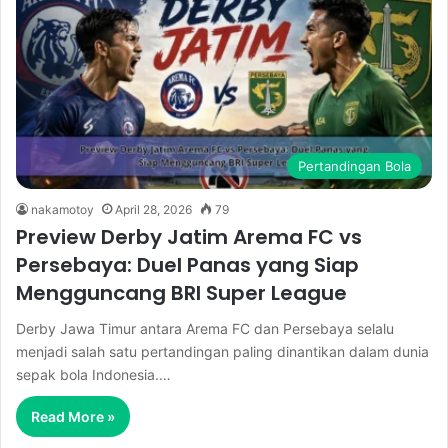
Pertandingan Bola
nakamotoy
April 28, 2026
79
Preview Derby Jatim Arema FC vs
Persebaya: Duel Panas yang Siap
Mengguncang BRI Super League
Derby Jawa Timur antara Arema FC dan Persebaya selalu
menjadi salah satu pertandingan paling dinantikan dalam dunia
sepak bola Indonesia.…
Read More »