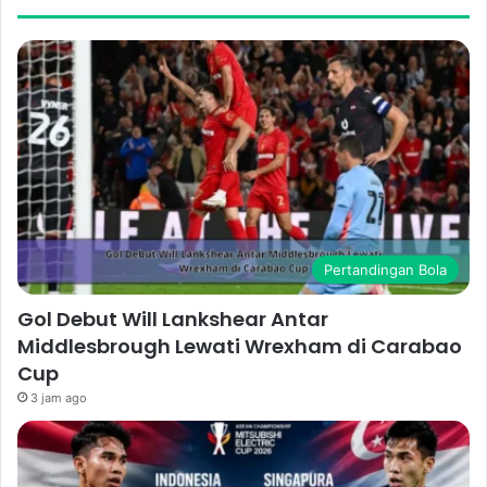
Pertandingan Bola
Gol Debut Will Lankshear Antar
Middlesbrough Lewati Wrexham di Carabao
Cup
3 jam ago