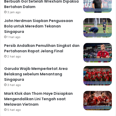
Berbuah Gol Setelah Wrexham Dipaksa
Bertahan Dalam
3 jam ago
John Herdman Siapkan Penguasaan
Bola untuk Meredam Tekanan
Singapura
1 hari ago
Persib Andalkan Pemulihan Singkat dan
Pertahanan Rapat Jelang Final
2 hari ago
Garuda Wajib Memperketat Area
Belakang sebelum Menantang
Singapura
3 hari ago
Mark Klok dan Thom Haye Disiapkan
Mengendalikan Lini Tengah saat
Melawan Vietnam
5 hari ago