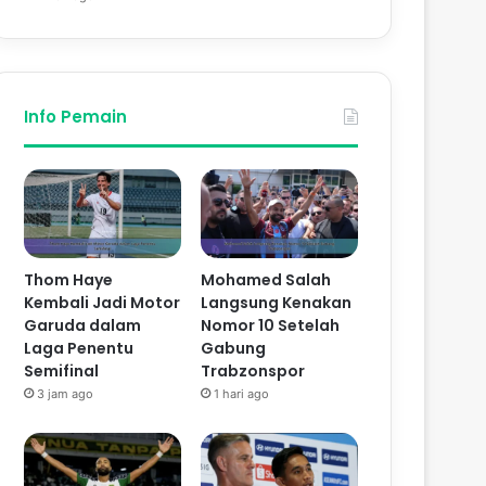
Info Pemain
Thom Haye
Mohamed Salah
Kembali Jadi Motor
Langsung Kenakan
Garuda dalam
Nomor 10 Setelah
Laga Penentu
Gabung
Semifinal
Trabzonspor
3 jam ago
1 hari ago