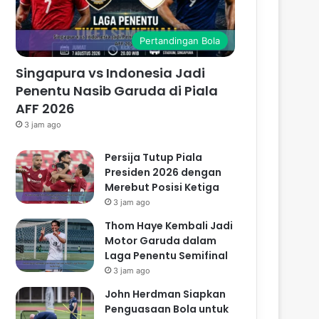
Pertandingan Bola
Singapura vs Indonesia Jadi
Penentu Nasib Garuda di Piala
AFF 2026
3 jam ago
Persija Tutup Piala
Presiden 2026 dengan
Merebut Posisi Ketiga
3 jam ago
Thom Haye Kembali Jadi
Motor Garuda dalam
Laga Penentu Semifinal
3 jam ago
John Herdman Siapkan
Penguasaan Bola untuk