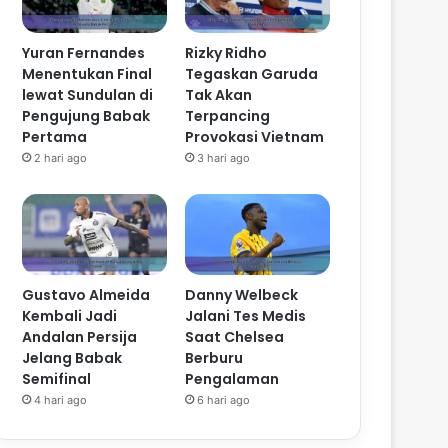
Yuran Fernandes
Rizky Ridho
Menentukan Final
Tegaskan Garuda
lewat Sundulan di
Tak Akan
Pengujung Babak
Terpancing
Pertama
Provokasi Vietnam
2 hari ago
3 hari ago
Gustavo Almeida
Danny Welbeck
Kembali Jadi
Jalani Tes Medis
Andalan Persija
Saat Chelsea
Jelang Babak
Berburu
Semifinal
Pengalaman
4 hari ago
6 hari ago