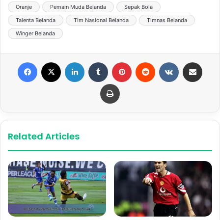
Oranje
Pemain Muda Belanda
Sepak Bola
Talenta Belanda
Tim Nasional Belanda
Timnas Belanda
Winger Belanda
Facebook
X
LinkedIn
Tumblr
Pinterest
Reddit
VKontakte
Share via Email
Print
Related Articles