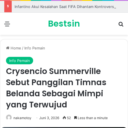
Infantino Akui Kesalahan Saat FIFA Dihantam Kontroversi Hak Komersial
Bestsin
Menu
S
Home
/
Info Pemain
Info Pemain
Crysencio Summerville
Sebut Panggilan Timnas
Belanda Sebagai Mimpi
yang Terwujud
nakamotoy
Juni 3, 2026
52
Less than a minute