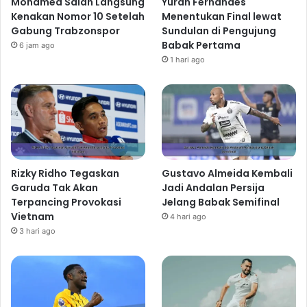
Mohamed Salah Langsung
Yuran Fernandes
Kenakan Nomor 10 Setelah
Menentukan Final lewat
Gabung Trabzonspor
Sundulan di Pengujung
Babak Pertama
6 jam ago
1 hari ago
Rizky Ridho Tegaskan
Gustavo Almeida Kembali
Garuda Tak Akan
Jadi Andalan Persija
Terpancing Provokasi
Jelang Babak Semifinal
Vietnam
4 hari ago
3 hari ago