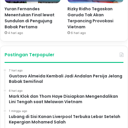
Yuran Fernandes
Rizky Ridho Tegaskan
Menentukan Final lewat
Garuda Tak Akan
Sundulan di Pengujung
Terpancing Provokasi
Babak Pertama
Vietnam
4 hari ago
6 hari ago
Postingan Terpopuler
7 hari ago
Gustavo Almeida Kembali Jadi Andalan Persija Jelang
Babak Semifinal
6 hari ago
Mark Klok dan Thom Haye Disiapkan Mengendalikan
Lini Tengah saat Melawan Vietnam
1 minggu ago
Lubang di Sisi Kanan Liverpool Terbuka Lebar Setelah
Kepergian Mohamed Salah