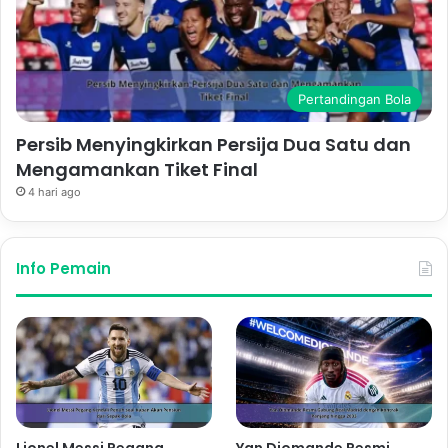
Pertandingan Bola
Persib Menyingkirkan Persija Dua Satu dan
Mengamankan Tiket Final
4 hari ago
Info Pemain
Lionel Messi Pegang
Yan Diomande Resmi