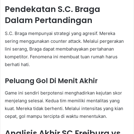
Pendekatan S.C. Braga
Dalam Pertandingan
S.C. Braga mempunyai strategi yang agresif. Mereka
sering menggunakan counter attack. Melalui pergerakan
lini serang, Braga dapat membahayakan pertahanan
kompetitor. Fenomena ini membuat tuan rumah harus
berhati hati.
Peluang Gol Di Menit Akhir
Game ini sendiri berpotensi menghadirkan kejutan skor
menjelang selesai. Kedua tim memiliki mentalitas yang
kuat. Mereka tidak berhenti. Melalui intensitas yang kian
cepat, gol mampu tercipta di waktu menentukan.
Analisis Akhir SC Freiburg vs