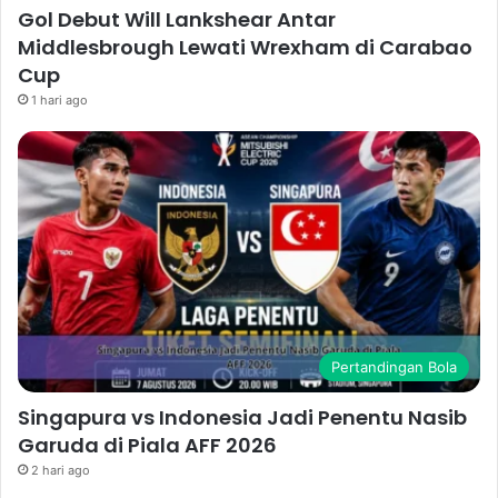
Gol Debut Will Lankshear Antar
Middlesbrough Lewati Wrexham di Carabao
Cup
1 hari ago
Pertandingan Bola
Singapura vs Indonesia Jadi Penentu Nasib
Garuda di Piala AFF 2026
2 hari ago