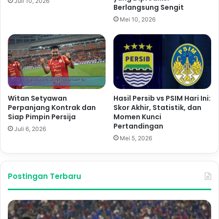
Juli 10, 2026
Berlangsung Sengit
Mei 10, 2026
Witan Setyawan
Hasil Persib vs PSIM Hari Ini:
Perpanjang Kontrak dan
Skor Akhir, Statistik, dan
Siap Pimpin Persija
Momen Kunci
Pertandingan
Juli 6, 2026
Mei 5, 2026
Postingan Terbaru