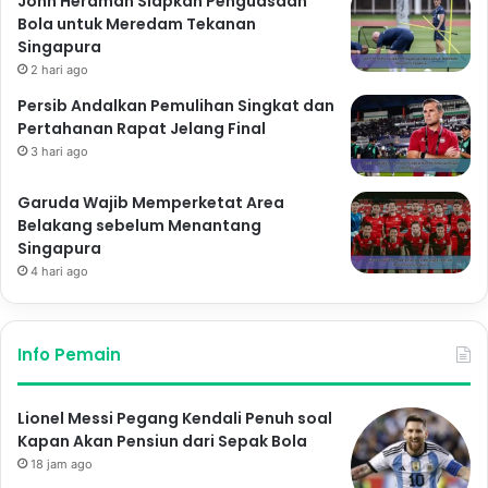
John Herdman Siapkan Penguasaan
Bola untuk Meredam Tekanan
Singapura
2 hari ago
Persib Andalkan Pemulihan Singkat dan
Pertahanan Rapat Jelang Final
3 hari ago
Garuda Wajib Memperketat Area
Belakang sebelum Menantang
Singapura
4 hari ago
Info Pemain
Lionel Messi Pegang Kendali Penuh soal
Kapan Akan Pensiun dari Sepak Bola
18 jam ago