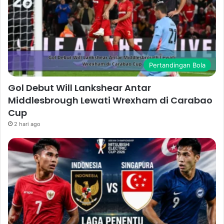
Pertandingan Bola
Gol Debut Will Lankshear Antar
Middlesbrough Lewati Wrexham di Carabao
Cup
2 hari ago