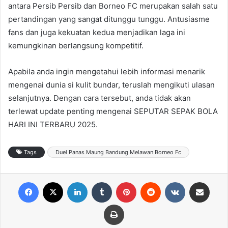
antara Persib Persib dan Borneo FC merupakan salah satu
pertandingan yang sangat ditunggu tunggu. Antusiasme
fans dan juga kekuatan kedua menjadikan laga ini
kemungkinan berlangsung kompetitif.
Apabila anda ingin mengetahui lebih informasi menarik
mengenai dunia si kulit bundar, teruslah mengikuti ulasan
selanjutnya. Dengan cara tersebut, anda tidak akan
terlewat update penting mengenai SEPUTAR SEPAK BOLA
HARI INI TERBARU 2025.
Tags
Duel Panas Maung Bandung Melawan Borneo Fc
Facebook
X
LinkedIn
Tumblr
Pinterest
Reddit
VKontakte
Share via Email
Print