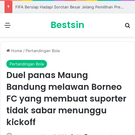
FIFA Bersiap Hadapi Sorotan Besar Jelang Pemilihan Presiden Baru Organisasi
Bestsin
Menu
S
Home
/
Pertandingan Bola
Pertandingan Bola
Duel panas Maung
Bandung melawan Borneo
FC yang membuat suporter
tidak sabar menunggu
kickoff