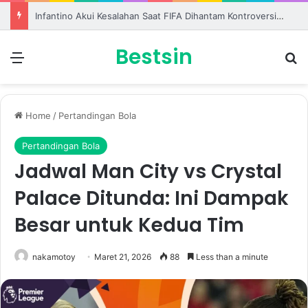
Mohamed Salah Langsung Kenakan Nomor 10 Setelah Gabung Trabzonspor
Bestsin
Menu
S
Home
/
Pertandingan Bola
Pertandingan Bola
Jadwal Man City vs Crystal
Palace Ditunda: Ini Dampak
Besar untuk Kedua Tim
nakamotoy
Maret 21, 2026
88
Less than a minute