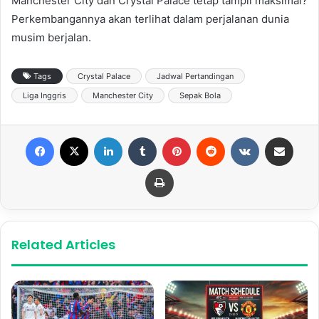
Manchester City dan Crystal Palace tetap tampil maksimal?
Perkembangannya akan terlihat dalam perjalanan dunia
musim berjalan.
Tags
Crystal Palace
Jadwal Pertandingan
Liga Inggris
Manchester City
Sepak Bola
Facebook
X
LinkedIn
Tumblr
Pinterest
Reddit
VKontakte
Share via Email
Print
Related Articles