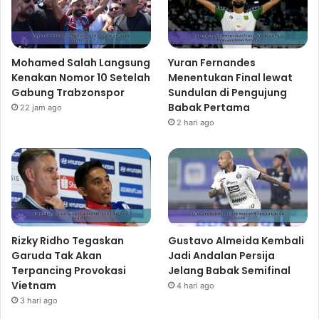
Mohamed Salah Langsung
Yuran Fernandes
Kenakan Nomor 10 Setelah
Menentukan Final lewat
Gabung Trabzonspor
Sundulan di Pengujung
Babak Pertama
22 jam ago
2 hari ago
Rizky Ridho Tegaskan
Gustavo Almeida Kembali
Garuda Tak Akan
Jadi Andalan Persija
Terpancing Provokasi
Jelang Babak Semifinal
Vietnam
4 hari ago
3 hari ago