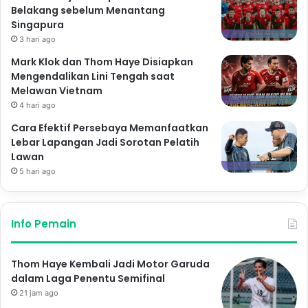
Belakang sebelum Menantang
Singapura
3 hari ago
Mark Klok dan Thom Haye Disiapkan
Mengendalikan Lini Tengah saat
Melawan Vietnam
4 hari ago
Cara Efektif Persebaya Memanfaatkan
Lebar Lapangan Jadi Sorotan Pelatih
Lawan
5 hari ago
Info Pemain
Thom Haye Kembali Jadi Motor Garuda
dalam Laga Penentu Semifinal
21 jam ago