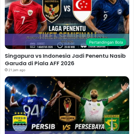
Pertandingan Bola
Singapura vs Indonesia Jadi Penentu Nasib
Garuda di Piala AFF 2026
21 jam ago