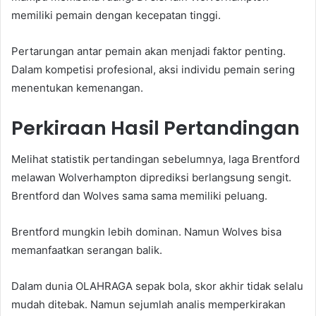
memiliki pemain dengan kecepatan tinggi.
Pertarungan antar pemain akan menjadi faktor penting.
Dalam kompetisi profesional, aksi individu pemain sering
menentukan kemenangan.
Perkiraan Hasil Pertandingan
Melihat statistik pertandingan sebelumnya, laga Brentford
melawan Wolverhampton diprediksi berlangsung sengit.
Brentford dan Wolves sama sama memiliki peluang.
Brentford mungkin lebih dominan. Namun Wolves bisa
memanfaatkan serangan balik.
Dalam dunia OLAHRAGA sepak bola, skor akhir tidak selalu
mudah ditebak. Namun sejumlah analis memperkirakan