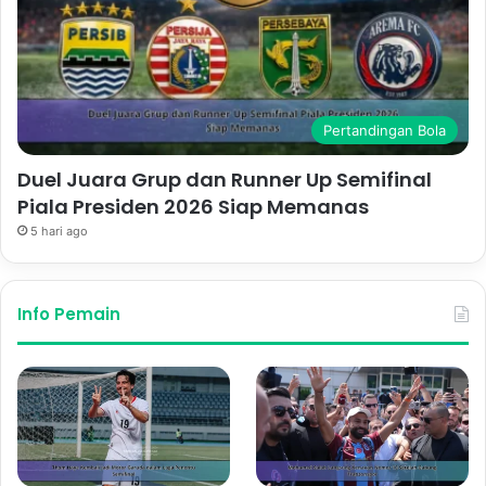
Pertandingan Bola
Duel Juara Grup dan Runner Up Semifinal
Piala Presiden 2026 Siap Memanas
5 hari ago
Info Pemain