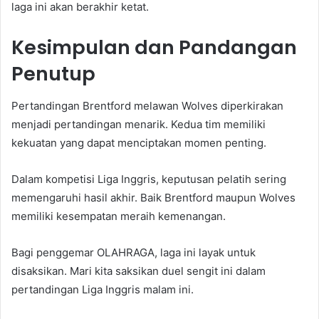
laga ini akan berakhir ketat.
Kesimpulan dan Pandangan
Penutup
Pertandingan Brentford melawan Wolves diperkirakan
menjadi pertandingan menarik. Kedua tim memiliki
kekuatan yang dapat menciptakan momen penting.
Dalam kompetisi Liga Inggris, keputusan pelatih sering
memengaruhi hasil akhir. Baik Brentford maupun Wolves
memiliki kesempatan meraih kemenangan.
Bagi penggemar OLAHRAGA, laga ini layak untuk
disaksikan. Mari kita saksikan duel sengit ini dalam
pertandingan Liga Inggris malam ini.