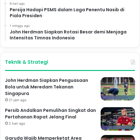
6 hari ago
Persija Hadapi PSMS dalam Laga Penentu Nasib di
Piala Presiden
1 minggu ago
John Herdman Siapkan Rotasi Besar demi Menjaga
Intensitas Timnas Indonesia
Teknik & Strategi
John Herdman Siapkan Penguasaan
Bola untuk Meredam Tekanan
Singapura
21 jam ago
Persib Andalkan Pemulihan Singkat dan
Pertahanan Rapat Jelang Final
2 hari ago
Garuda Wajib Memperketat Area