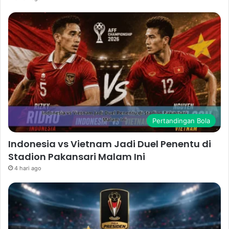
Pertandingan Bola
Indonesia vs Vietnam Jadi Duel Penentu di
Stadion Pakansari Malam Ini
4 hari ago