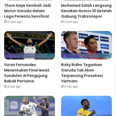
Thom Haye Kembali Jadi
Mohamed Salah Langsung
Motor Garuda dalam
Kenakan Nomor 10 Setelah
Laga Penentu Semifinal
Gabung Trabzonspor
21 jam ago
2 hari ago
Yuran Fernandes
Rizky Ridho Tegaskan
Menentukan Final lewat
Garuda Tak Akan
Sundulan di Pengujung
Terpancing Provokasi
Babak Pertama
Vietnam
3 hari ago
4 hari ago