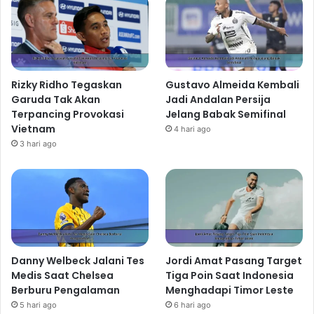
Rizky Ridho Tegaskan
Gustavo Almeida Kembali
Garuda Tak Akan
Jadi Andalan Persija
Terpancing Provokasi
Jelang Babak Semifinal
Vietnam
4 hari ago
3 hari ago
Danny Welbeck Jalani Tes
Jordi Amat Pasang Target
Medis Saat Chelsea
Tiga Poin Saat Indonesia
Berburu Pengalaman
Menghadapi Timor Leste
5 hari ago
6 hari ago