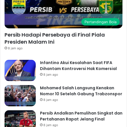
Pertandingan Bola
Persib Hadapi Persebaya di Final Piala
Presiden Malam Ini
8 jam ago
Infantino Akui Kesalahan Saat FIFA
Dihantam Kontroversi Hak Komersial
8 jam ago
Mohamed Salah Langsung Kenakan
Nomor 10 Setelah Gabung Trabzonspor
8 jam ago
Persib Andalkan Pemulihan Singkat dan
Pertahanan Rapat Jelang Final
8 jam ago