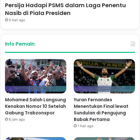
Persija Hadapi PSMS dalam Laga Penentu
Nasib di Piala Presiden
5 hari ago
Info Pemain
Mohamed Salah Langsung
Yuran Fernandes
Kenakan Nomor 10 Setelah
Menentukan Final lewat
Gabung Trabzonspor
Sundulan di Pengujung
Babak Pertama
8 jam ago
1 hari ago