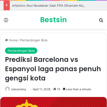
Infantino Akui Kesalahan Saat FIFA Dihantam Kontroversi Hak Komersial
Bestsin
Menu
S
Home
/
Pertandingan Bola
Pertandingan Bola
Prediksi Barcelona vs
Espanyol laga panas penuh
gengsi kota
nakamotoy
April 11, 2026
75
Less than a minute