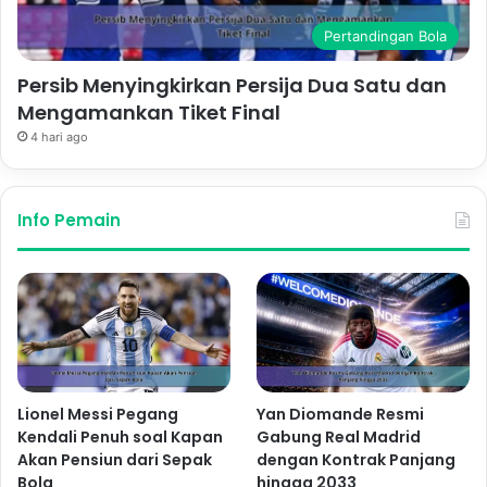
Pertandingan Bola
Persib Menyingkirkan Persija Dua Satu dan
Mengamankan Tiket Final
4 hari ago
Info Pemain
Lionel Messi Pegang
Yan Diomande Resmi
Kendali Penuh soal Kapan
Gabung Real Madrid
Akan Pensiun dari Sepak
dengan Kontrak Panjang
Bola
hingga 2033