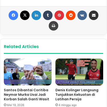
Facebook
X
LinkedIn
Tumblr
Pinterest
Reddit
VKontakte
Share via Email
Print
Related Articles
Santos Dibantai Coritiba
Denis Kolinger Langsung
Neymar Murka Usai Jadi
Tunjukkan Kekuatan di
Korban Salah Ganti Wasit
Latihan Persija
Mei 19, 2026
4 minggu ago