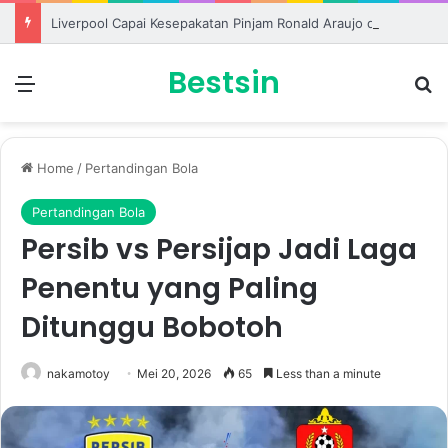
Liverpool Capai Kesepakatan Pinjam Ronald Araujo dari Barcelona
Bestsin
Menu
S
Home
/
Pertandingan Bola
Pertandingan Bola
Persib vs Persijap Jadi Laga
Penentu yang Paling
Ditunggu Bobotoh
nakamotoy
Mei 20, 2026
65
Less than a minute