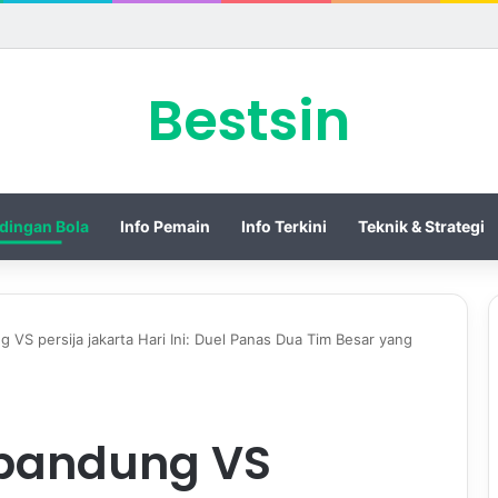
 Piala Presiden 2026 dengan Merebut Posisi Ketiga
Bestsin
dingan Bola
Info Pemain
Info Terkini
Teknik & Strategi
g VS persija jakarta Hari Ini: Duel Panas Dua Tim Besar yang
b bandung VS