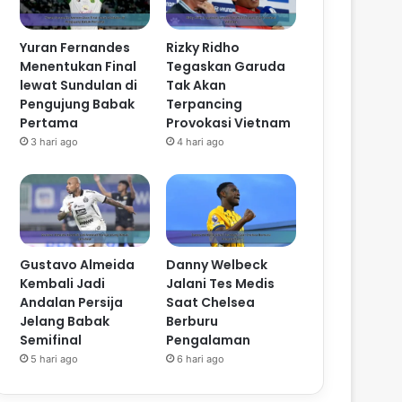
Yuran Fernandes
Rizky Ridho
Menentukan Final
Tegaskan Garuda
lewat Sundulan di
Tak Akan
Pengujung Babak
Terpancing
Pertama
Provokasi Vietnam
3 hari ago
4 hari ago
Gustavo Almeida
Danny Welbeck
Kembali Jadi
Jalani Tes Medis
Andalan Persija
Saat Chelsea
Jelang Babak
Berburu
Semifinal
Pengalaman
5 hari ago
6 hari ago