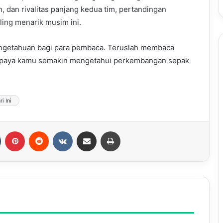
 dan rivalitas panjang kedua tim, pertandingan
ling menarik musim ini.
ngetahuan bagi para pembaca. Teruslah membaca
supaya kamu semakin mengetahui perkembangan sepak
i Ini
Tumblr
Pinterest
Reddit
VKontakte
Share via Email
Print