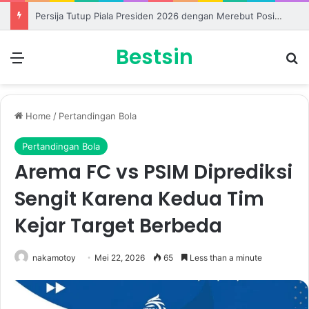
Persija Tutup Piala Presiden 2026 dengan Merebut Posisi Ketiga
Bestsin
Menu
S
Home
/
Pertandingan Bola
Pertandingan Bola
Arema FC vs PSIM Diprediksi
Sengit Karena Kedua Tim
Kejar Target Berbeda
nakamotoy
Mei 22, 2026
65
Less than a minute