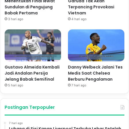
Menentukan Final lewat
Garuda Tak Akan
Sundulan di Pengujung
Terpancing Provokasi
Babak Pertama
Vietnam
3 hari ago
4 hari ago
Gustavo Almeida Kembali
Danny Welbeck Jalani Tes
Jadi Andalan Persija
Medis Saat Chelsea
Jelang Babak Semifinal
Berburu Pengalaman
5 hari ago
7 hari ago
Postingan Terpopuler
7 hari ago
Lubang di Sisi Kanan Liverpool Terbuka Lebar Setelah