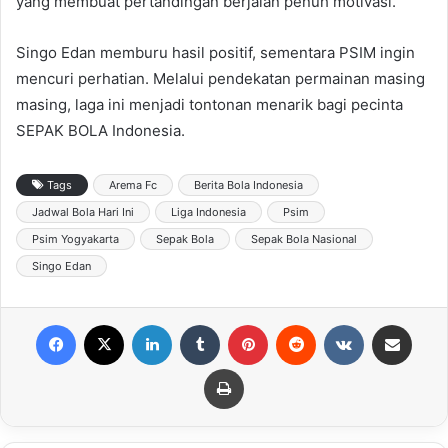
yang membuat pertandingan berjalan penuh motivasi.
Singo Edan memburu hasil positif, sementara PSIM ingin
mencuri perhatian. Melalui pendekatan permainan masing
masing, laga ini menjadi tontonan menarik bagi pecinta
SEPAK BOLA Indonesia.
Tags
Arema Fc
Berita Bola Indonesia
Jadwal Bola Hari Ini
Liga Indonesia
Psim
Psim Yogyakarta
Sepak Bola
Sepak Bola Nasional
Singo Edan
Facebook
X
LinkedIn
Tumblr
Pinterest
Reddit
VKontakte
Share via Email
Print