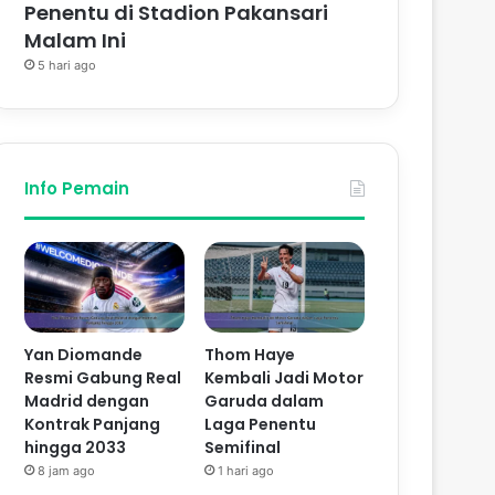
Penentu di Stadion Pakansari
Malam Ini
5 hari ago
Info Pemain
Yan Diomande
Thom Haye
Resmi Gabung Real
Kembali Jadi Motor
Madrid dengan
Garuda dalam
Kontrak Panjang
Laga Penentu
hingga 2033
Semifinal
8 jam ago
1 hari ago