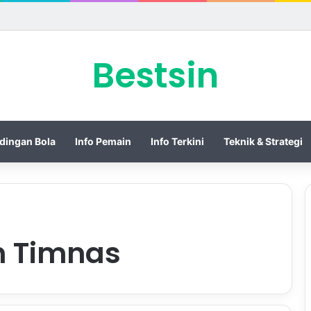
ersingkir dari ASEAN Championship 2026 Usai Ditahan Singapura
Bestsin
dingan Bola
Info Pemain
Info Terkini
Teknik & Strategi
 Timnas