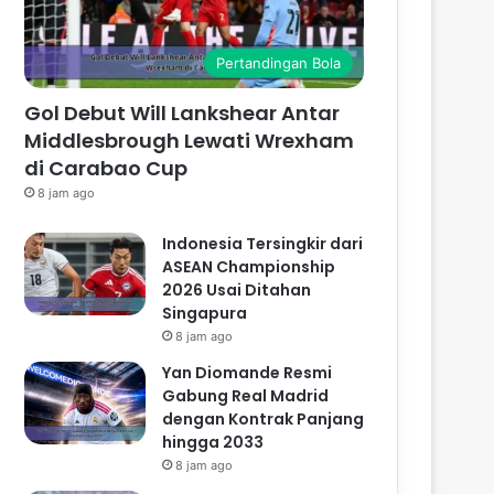
Pertandingan Bola
Gol Debut Will Lankshear Antar
Middlesbrough Lewati Wrexham
di Carabao Cup
8 jam ago
Indonesia Tersingkir dari
ASEAN Championship
2026 Usai Ditahan
Singapura
8 jam ago
Yan Diomande Resmi
Gabung Real Madrid
dengan Kontrak Panjang
hingga 2033
8 jam ago