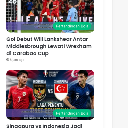
Pertandingan Bola
Gol Debut Will Lankshear Antar
Middlesbrough Lewati Wrexham
di Carabao Cup
8 jam ago
Pertandingan Bola
Singapura vs Indonesia Jadi