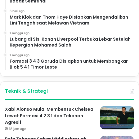
Babak Semifinal
6 hari ago
Mark Klok dan Thom Haye Disiapkan Mengendalikan
Lini Tengah saat Melawan Vietnam
1 minggu ago
Lubang di Sisi Kanan Liverpool Terbuka Lebar Setelah
Kepergian Mohamed Salah
1 minggu ago
Formasi 3 4 3 Garuda Disiapkan untuk Membongkar
Blok 5 4 1 Timor Leste
Teknik & Strategi
Xabi Alonso Mulai Membentuk Chelsea
Lewat Formasi 4 2 3 1 dan Tekanan
Agresif
18 jam ago