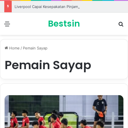
Liverpool Capai Kesepakatan Pinjam Ronald Araujo dari Barcelona
Bestsin
Menu
S
Home
/
Pemain Sayap
Pemain Sayap