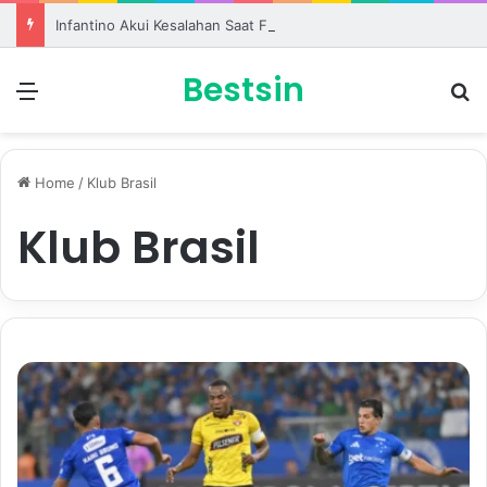
Infantino Akui Kesalahan Saat FIFA Dihantam Kontroversi Hak Komersial
Bestsin
Menu
S
Home
/
Klub Brasil
Klub Brasil