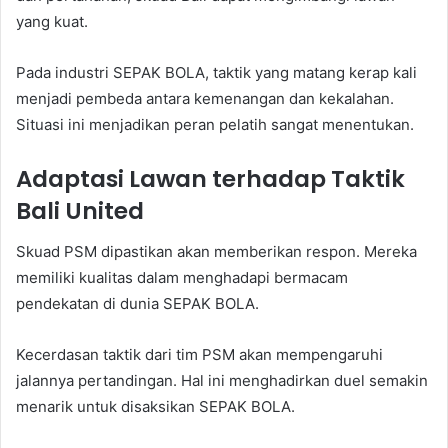
yang kuat.
Pada industri SEPAK BOLA, taktik yang matang kerap kali
menjadi pembeda antara kemenangan dan kekalahan.
Situasi ini menjadikan peran pelatih sangat menentukan.
Adaptasi Lawan terhadap Taktik
Bali United
Skuad PSM dipastikan akan memberikan respon. Mereka
memiliki kualitas dalam menghadapi bermacam
pendekatan di dunia SEPAK BOLA.
Kecerdasan taktik dari tim PSM akan mempengaruhi
jalannya pertandingan. Hal ini menghadirkan duel semakin
menarik untuk disaksikan SEPAK BOLA.