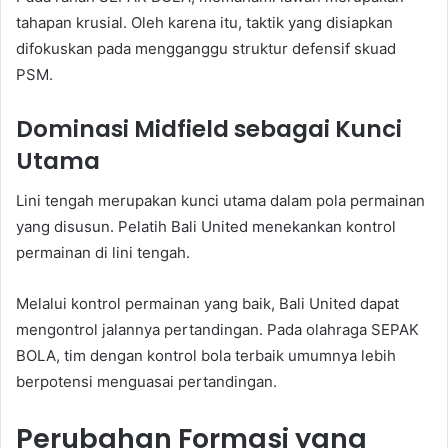
tahapan krusial. Oleh karena itu, taktik yang disiapkan
difokuskan pada mengganggu struktur defensif skuad
PSM.
Dominasi Midfield sebagai Kunci
Utama
Lini tengah merupakan kunci utama dalam pola permainan
yang disusun. Pelatih Bali United menekankan kontrol
permainan di lini tengah.
Melalui kontrol permainan yang baik, Bali United dapat
mengontrol jalannya pertandingan. Pada olahraga SEPAK
BOLA, tim dengan kontrol bola terbaik umumnya lebih
berpotensi menguasai pertandingan.
Perubahan Formasi yang