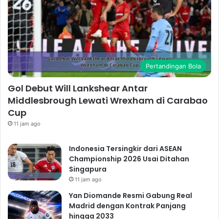
Pertandingan Bola
Gol Debut Will Lankshear Antar
Middlesbrough Lewati Wrexham di Carabao
Cup
11 jam ago
Indonesia Tersingkir dari ASEAN
Championship 2026 Usai Ditahan
Singapura
11 jam ago
Yan Diomande Resmi Gabung Real
Madrid dengan Kontrak Panjang
hingga 2033