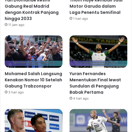
Yan Diomande Resmi
Thom Haye Kembali Jadi
Gabung Real Madrid
Motor Garuda dalam
dengan Kontrak Panjang
Laga Penentu Semifinal
hingga 2033
1 hari ago
11 jam ago
Mohamed Salah Langsung
Yuran Fernandes
Kenakan Nomor 10 Setelah
Menentukan Final lewat
Gabung Trabzonspor
Sundulan di Pengujung
Babak Pertama
3 hari ago
4 hari ago