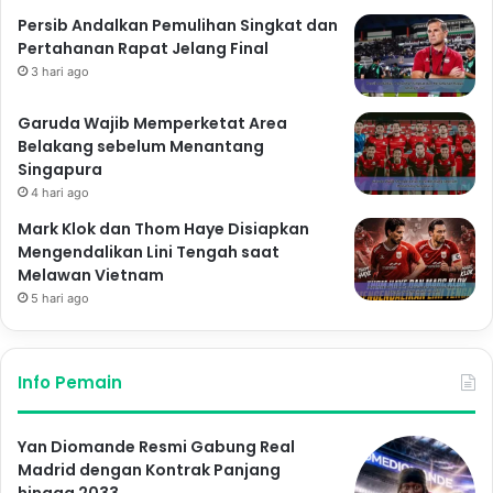
Persib Andalkan Pemulihan Singkat dan
Pertahanan Rapat Jelang Final
3 hari ago
Garuda Wajib Memperketat Area
Belakang sebelum Menantang
Singapura
4 hari ago
Mark Klok dan Thom Haye Disiapkan
Mengendalikan Lini Tengah saat
Melawan Vietnam
5 hari ago
Info Pemain
Yan Diomande Resmi Gabung Real
Madrid dengan Kontrak Panjang
hingga 2033