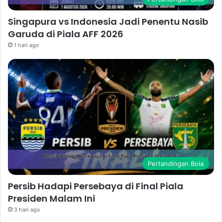
Singapura vs Indonesia Jadi Penentu Nasib
Garuda di Piala AFF 2026
1 hari ago
Pertandingan Bola
Persib Hadapi Persebaya di Final Piala
Presiden Malam Ini
3 hari ago