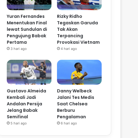
Yuran Fernandes
Rizky Ridho
Menentukan Final
Tegaskan Garuda
lewat Sundulan di
Tak Akan
Pengujung Babak
Terpancing
Pertama
Provokasi Vietnam
3 hari ago
4 hari ago
Gustavo Almeida
Danny Welbeck
Kembali Jadi
Jalani Tes Medis
Andalan Persija
Saat Chelsea
Jelang Babak
Berburu
Semifinal
Pengalaman
5 hari ago
6 hari ago