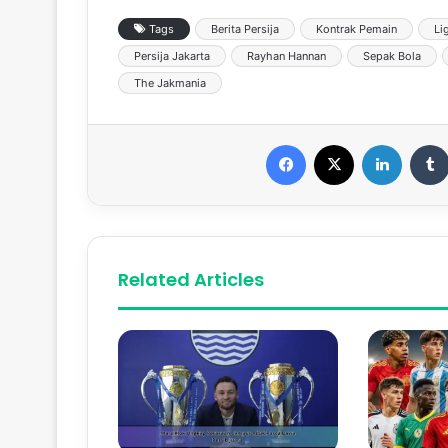
Tags
Berita Persija
Kontrak Pemain
Li
Persija Jakarta
Rayhan Hannan
Sepak Bola
The Jakmania
Facebook
X
LinkedIn
Related Articles