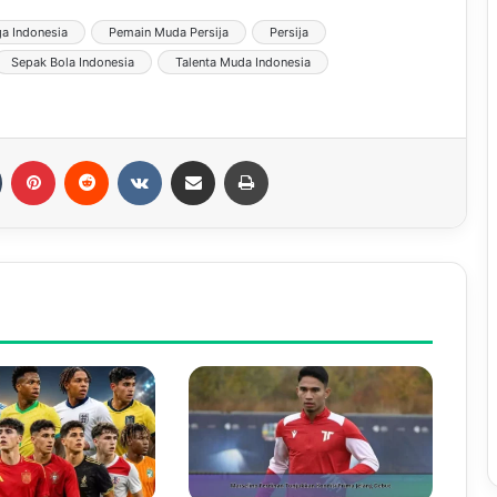
ga Indonesia
Pemain Muda Persija
Persija
Sepak Bola Indonesia
Talenta Muda Indonesia
Tumblr
Pinterest
Reddit
VKontakte
Share via Email
Print