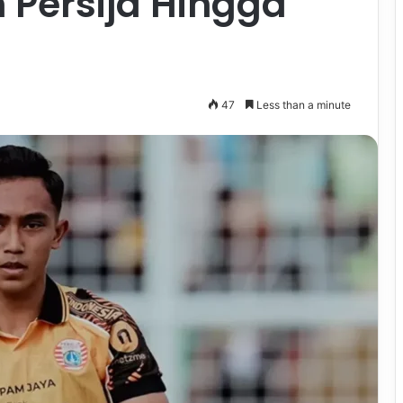
 Persija Hingga
47
Less than a minute