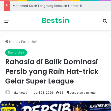
Mohamed Salah Langsung Kenakan Nomor 10 Setelah Gabung Trabzonspor
Bestsin
Menu
S
Home
/
Fakta Unik
Fakta Unik
Rahasia di Balik Dominasi
Persib yang Raih Hat-trick
Gelar Super League
nakamotoy
Juni 23, 2026
33
Less than a minute