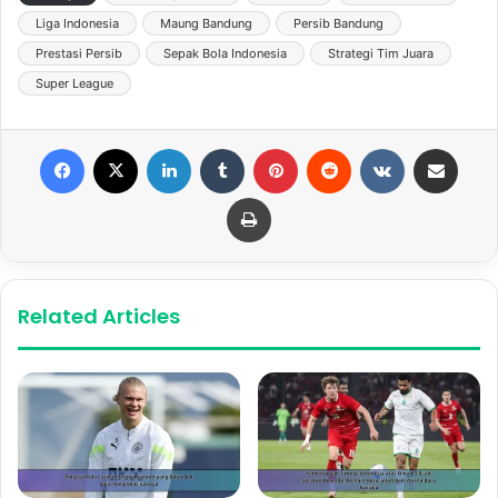
Liga Indonesia
Maung Bandung
Persib Bandung
Prestasi Persib
Sepak Bola Indonesia
Strategi Tim Juara
Super League
Facebook
X
LinkedIn
Tumblr
Pinterest
Reddit
VKontakte
Share via Email
Print
Related Articles