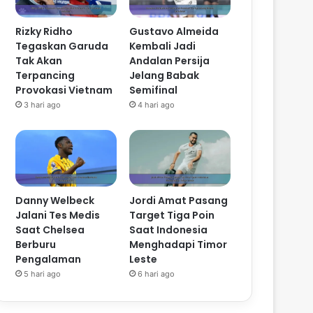
Rizky Ridho
Gustavo Almeida
Tegaskan Garuda
Kembali Jadi
Tak Akan
Andalan Persija
Terpancing
Jelang Babak
Provokasi Vietnam
Semifinal
3 hari ago
4 hari ago
Danny Welbeck
Jordi Amat Pasang
Jalani Tes Medis
Target Tiga Poin
Saat Chelsea
Saat Indonesia
Berburu
Menghadapi Timor
Pengalaman
Leste
5 hari ago
6 hari ago