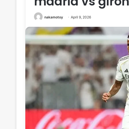
madrid vs giron
nakamotoy
April 9, 2026