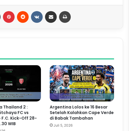
Tumblr
Pinterest
Reddit
VKontakte
Share via Email
Print
a Thailand 2 :
Argentina Lolos ke 16 Besar
itchaya FC vs
Setelah Kalahkan Cape Verde
 F.C. Kick-Off 28-
di Babak Tambahan
.30 WIB
Juli 5, 2026
026