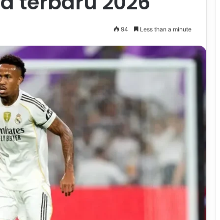
a terbaru 2026
94
Less than a minute