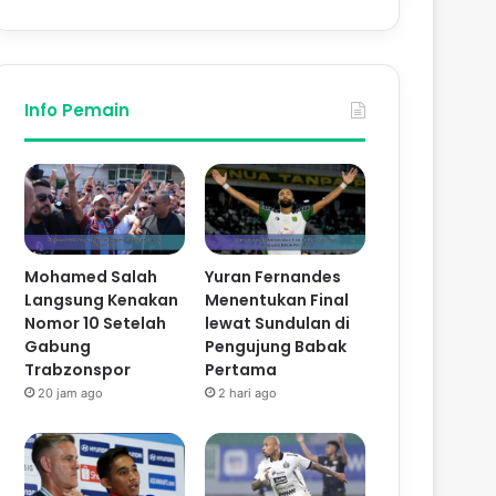
Info Pemain
Mohamed Salah
Yuran Fernandes
Langsung Kenakan
Menentukan Final
Nomor 10 Setelah
lewat Sundulan di
Gabung
Pengujung Babak
Trabzonspor
Pertama
20 jam ago
2 hari ago