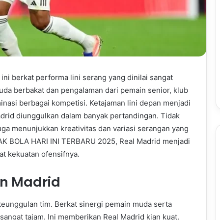
ni berkat performa lini serang yang dinilai sangat
uda berbakat dan pengalaman dari pemain senior, klub
nasi berbagai kompetisi. Ketajaman lini depan menjadi
drid diunggulkan dalam banyak pertandingan. Tidak
uga menunjukkan kreativitas dan variasi serangan yang
PAK BOLA HARI INI TERBARU 2025, Real Madrid menjadi
at kekuatan ofensifnya.
n Madrid
keunggulan tim. Berkat sinergi pemain muda serta
sangat tajam. Ini memberikan Real Madrid kian kuat.