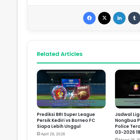
Facebook
X
LinkedIn
Related Articles
Prediksi BRI Super League
Jadwal Lig
Persik Kediri vs Borneo FC
Nongbua P
Siapa Lebih Unggul
Police Tero
03-2026 18
April 29, 2026
Maret 25, 2