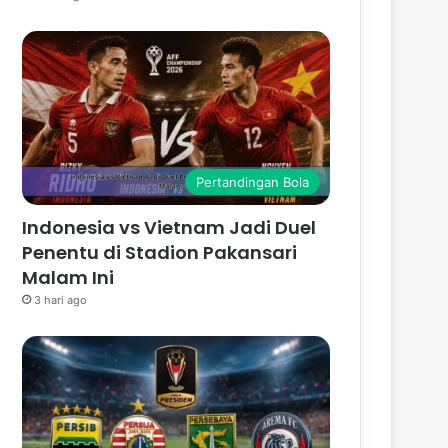
Pertandingan Bola
Indonesia vs Vietnam Jadi Duel
Penentu di Stadion Pakansari
Malam Ini
3 hari ago