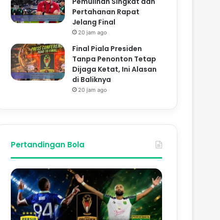
Pemulihan Singkat dan
Pertahanan Rapat
Jelang Final
20 jam ago
Final Piala Presiden
Tanpa Penonton Tetap
Dijaga Ketat, Ini Alasan
di Baliknya
20 jam ago
Pertandingan Bola