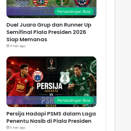
Pertandingan Bola
Duel Juara Grup dan Runner Up
Semifinal Piala Presiden 2026
Siap Memanas
4 hari ago
Pertandingan Bola
Persija Hadapi PSMS dalam Laga
Penentu Nasib di Piala Presiden
5 hari ago