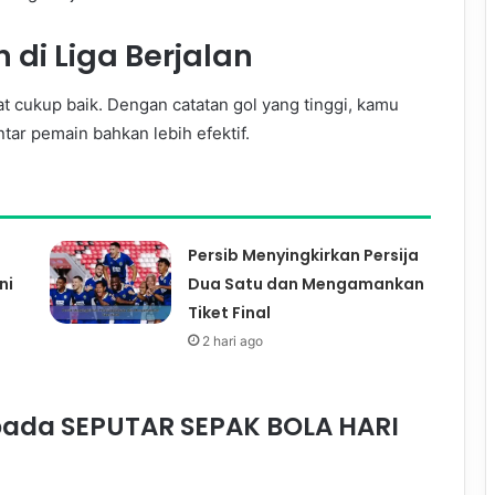
di Liga Berjalan
at cukup baik. Dengan catatan gol yang tinggi, kamu
ntar pemain bahkan lebih efektif.
Persib Menyingkirkan Persija
ni
Dua Satu dan Mengamankan
Tiket Final
2 hari ago
 pada SEPUTAR SEPAK BOLA HARI