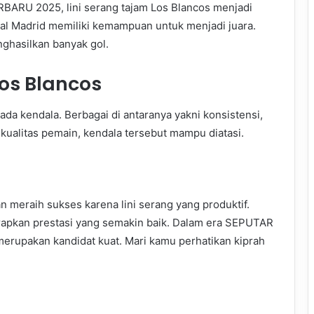
BARU 2025, lini serang tajam Los Blancos menjadi
eal Madrid memiliki kemampuan untuk menjadi juara.
ghasilkan banyak gol.
os Blancos
 ada kendala. Berbagai di antaranya yakni konsistensi,
kualitas pemain, kendala tersebut mampu diatasi.
 meraih sukses karena lini serang yang produktif.
harapkan prestasi yang semakin baik. Dalam era SEPUTAR
erupakan kandidat kuat. Mari kamu perhatikan kiprah