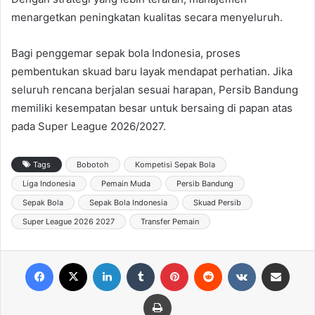
menargetkan peningkatan kualitas secara menyeluruh.
Bagi penggemar sepak bola Indonesia, proses
pembentukan skuad baru layak mendapat perhatian. Jika
seluruh rencana berjalan sesuai harapan, Persib Bandung
memiliki kesempatan besar untuk bersaing di papan atas
pada Super League 2026/2027.
Tags
Bobotoh
Kompetisi Sepak Bola
Liga Indonesia
Pemain Muda
Persib Bandung
Sepak Bola
Sepak Bola Indonesia
Skuad Persib
Super League 2026 2027
Transfer Pemain
Facebook
X
LinkedIn
Tumblr
Pinterest
Reddit
VKontakte
Share via Email
Print