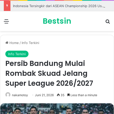
Indonesia Tersingkir dari ASEAN Championship 2026 Usai Ditahan Singapura
Bestsin
Menu
S
Home
/
Info Terkini
Info Terkini
Persib Bandung Mulai
Rombak Skuad Jelang
Super League 2026/2027
nakamotoy
Juni 21, 2026
35
Less than a minute