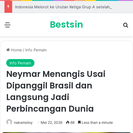
Indonesia Melorot ke Urutan Ketiga Grup A setelah Dihantam Vietnam
Bestsin
Menu
S
Home
/
Info Pemain
Info Pemain
Neymar Menangis Usai
Dipanggil Brasil dan
Langsung Jadi
Perbincangan Dunia
nakamotoy
Mei 22, 2026
66
Less than a minute