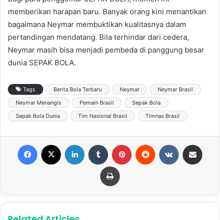
memberikan harapan baru. Banyak orang kini menantikan
bagaimana Neymar membuktikan kualitasnya dalam
pertandingan mendatang. Bila terhindar dari cedera,
Neymar masih bisa menjadi pembeda di panggung besar
dunia SEPAK BOLA.
Tags
Berita Bola Terbaru
Neymar
Neymar Brasil
Neymar Menangis
Pemain Brasil
Sepak Bola
Sepak Bola Dunia
Tim Nasional Brasil
Timnas Brasil
Facebook
X
LinkedIn
Tumblr
Pinterest
Reddit
VKontakte
Share via Email
Print
Related Articles