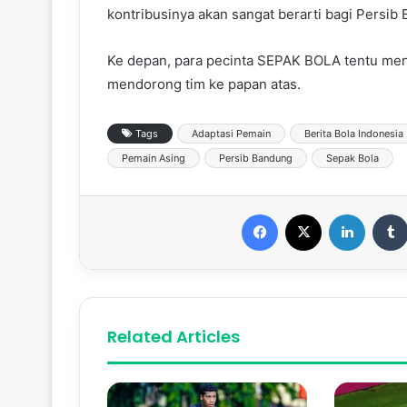
kontribusinya akan sangat berarti bagi Persib
Ke depan, para pecinta SEPAK BOLA tentu mena
mendorong tim ke papan atas.
Tags
Adaptasi Pemain
Berita Bola Indonesia
Pemain Asing
Persib Bandung
Sepak Bola
Facebook
X
LinkedIn
Related Articles