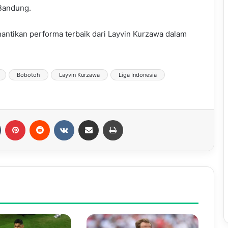
 Bandung.
ntikan performa terbaik dari Layvin Kurzawa dalam
Bobotoh
Layvin Kurzawa
Liga Indonesia
Tumblr
Pinterest
Reddit
VKontakte
Share via Email
Print