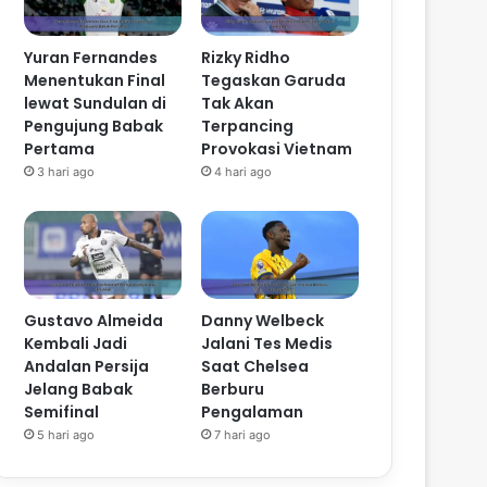
Yuran Fernandes
Rizky Ridho
Menentukan Final
Tegaskan Garuda
lewat Sundulan di
Tak Akan
Pengujung Babak
Terpancing
Pertama
Provokasi Vietnam
3 hari ago
4 hari ago
Gustavo Almeida
Danny Welbeck
Kembali Jadi
Jalani Tes Medis
Andalan Persija
Saat Chelsea
Jelang Babak
Berburu
Semifinal
Pengalaman
5 hari ago
7 hari ago