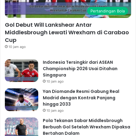
Pertandingan Bola
Gol Debut Will Lankshear Antar
Middlesbrough Lewati Wrexham di Carabao
Cup
10 jam ago
Indonesia Tersingkir dari ASEAN
Championship 2026 Usai Ditahan
Singapura
10 jam ago
Yan Diomande Resmi Gabung Real
Madrid dengan Kontrak Panjang
hingga 2033
10 jam ago
Pola Tekanan Sabar Middlesbrough
Berbuah Gol Setelah Wrexham Dipaksa
Bertahan Dalam