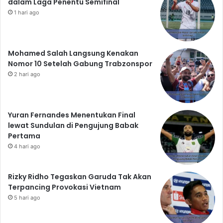
dalam Laga Penentu Semifinal
1 hari ago
Mohamed Salah Langsung Kenakan
Nomor 10 Setelah Gabung Trabzonspor
2 hari ago
Yuran Fernandes Menentukan Final
lewat Sundulan di Pengujung Babak
Pertama
4 hari ago
Rizky Ridho Tegaskan Garuda Tak Akan
Terpancing Provokasi Vietnam
5 hari ago