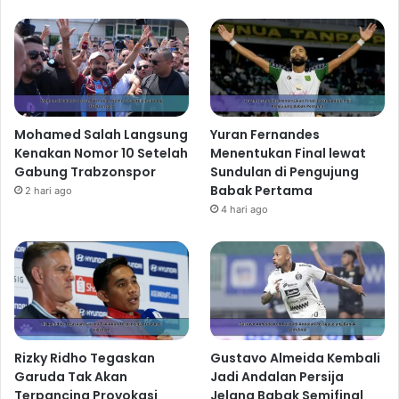
Mohamed Salah Langsung
Yuran Fernandes
Kenakan Nomor 10 Setelah
Menentukan Final lewat
Gabung Trabzonspor
Sundulan di Pengujung
Babak Pertama
2 hari ago
4 hari ago
Rizky Ridho Tegaskan
Gustavo Almeida Kembali
Garuda Tak Akan
Jadi Andalan Persija
Terpancing Provokasi
Jelang Babak Semifinal