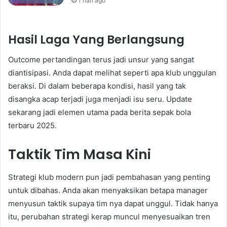
1 hari ago
Hasil Laga Yang Berlangsung
Outcome pertandingan terus jadi unsur yang sangat
diantisipasi. Anda dapat melihat seperti apa klub unggulan
beraksi. Di dalam beberapa kondisi, hasil yang tak
disangka acap terjadi juga menjadi isu seru. Update
sekarang jadi elemen utama pada berita sepak bola
terbaru 2025.
Taktik Tim Masa Kini
Strategi klub modern pun jadi pembahasan yang penting
untuk dibahas. Anda akan menyaksikan betapa manager
menyusun taktik supaya tim nya dapat unggul. Tidak hanya
itu, perubahan strategi kerap muncul menyesuaikan tren