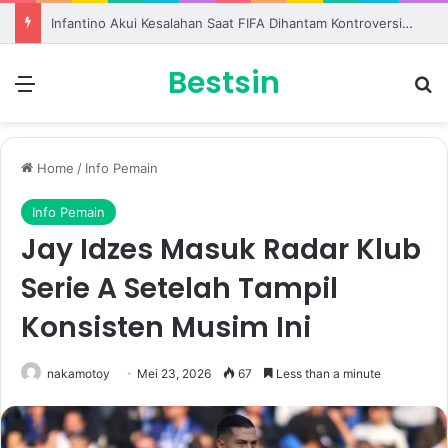
Infantino Akui Kesalahan Saat FIFA Dihantam Kontroversi Hak Komersial
Bestsin
Menu
S
Home
/
Info Pemain
Info Pemain
Jay Idzes Masuk Radar Klub
Serie A Setelah Tampil
Konsisten Musim Ini
nakamotoy
Mei 23, 2026
67
Less than a minute