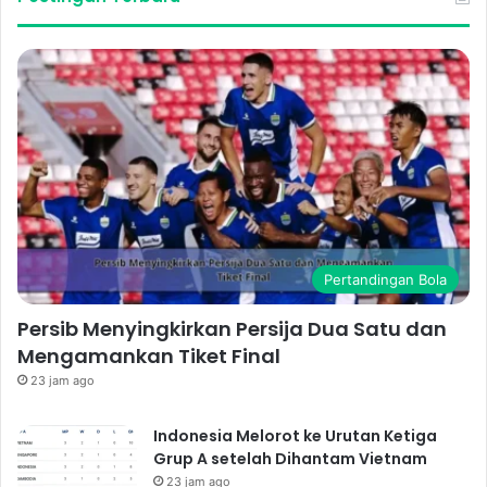
Pertandingan Bola
Persib Menyingkirkan Persija Dua Satu dan
Mengamankan Tiket Final
23 jam ago
Indonesia Melorot ke Urutan Ketiga
Grup A setelah Dihantam Vietnam
23 jam ago