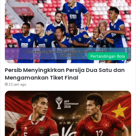
Pertandingan Bola
Persib Menyingkirkan Persija Dua Satu dan
Mengamankan Tiket Final
23 jam ago