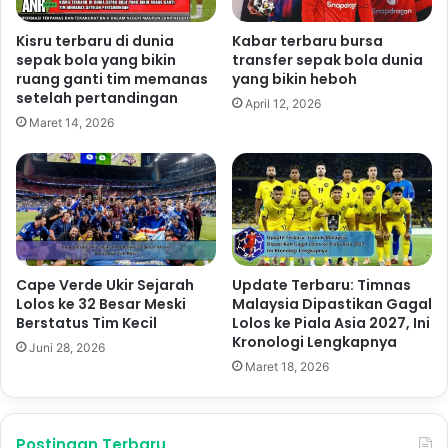
Kisru terbaru di dunia
Kabar terbaru bursa
sepak bola yang bikin
transfer sepak bola dunia
ruang ganti tim memanas
yang bikin heboh
setelah pertandingan
April 12, 2026
Maret 14, 2026
Cape Verde Ukir Sejarah
Update Terbaru: Timnas
Lolos ke 32 Besar Meski
Malaysia Dipastikan Gagal
Berstatus Tim Kecil
Lolos ke Piala Asia 2027, Ini
Kronologi Lengkapnya
Juni 28, 2026
Maret 18, 2026
Postingan Terbaru