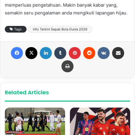
memperluas pengetahuan. Makin banyak kabar yang,
semakin seru pengalaman anda mengikuti lapangan hijau.
Tags
Info Terkini Sepak Bola Dunia 2026
Facebook
X
LinkedIn
Tumblr
Pinterest
Reddit
VKontakte
Share via Email
Print
Related Articles