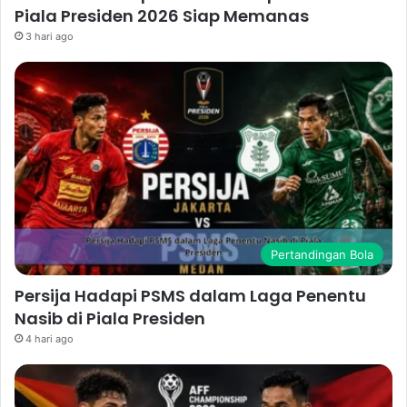
Piala Presiden 2026 Siap Memanas
3 hari ago
Pertandingan Bola
Persija Hadapi PSMS dalam Laga Penentu
Nasib di Piala Presiden
4 hari ago