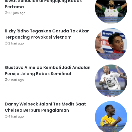
lewat Sundulan di Pengujung Babak
Pertama
23 jam ago
Rizky Ridho Tegaskan Garuda Tak Akan
Terpancing Provokasi Vietnam
2 hari ago
Gustavo Almeida Kembali Jadi Andalan
Persija Jelang Babak Semifinal
3 hari ago
Danny Welbeck Jalani Tes Medis Saat
Chelsea Berburu Pengalaman
4 hari ago