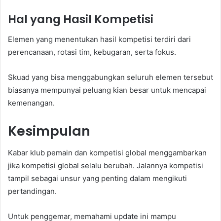
Hal yang Hasil Kompetisi
Elemen yang menentukan hasil kompetisi terdiri dari
perencanaan, rotasi tim, kebugaran, serta fokus.
Skuad yang bisa menggabungkan seluruh elemen tersebut
biasanya mempunyai peluang kian besar untuk mencapai
kemenangan.
Kesimpulan
Kabar klub pemain dan kompetisi global menggambarkan
jika kompetisi global selalu berubah. Jalannya kompetisi
tampil sebagai unsur yang penting dalam mengikuti
pertandingan.
Untuk penggemar, memahami update ini mampu