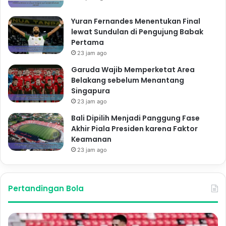
Yuran Fernandes Menentukan Final
lewat Sundulan di Pengujung Babak
Pertama
23 jam ago
Garuda Wajib Memperketat Area
Belakang sebelum Menantang
Singapura
23 jam ago
Bali Dipilih Menjadi Panggung Fase
Akhir Piala Presiden karena Faktor
Keamanan
23 jam ago
Pertandingan Bola