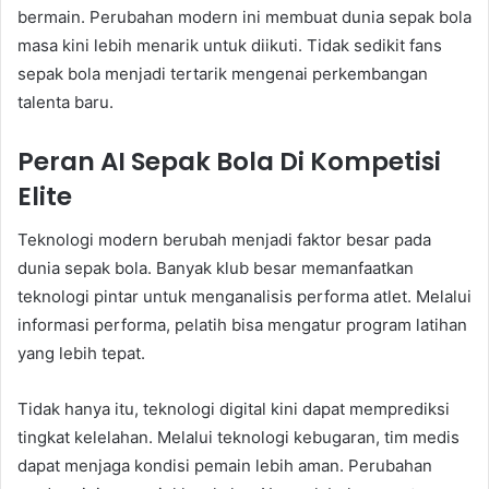
bermain. Perubahan modern ini membuat dunia sepak bola
masa kini lebih menarik untuk diikuti. Tidak sedikit fans
sepak bola menjadi tertarik mengenai perkembangan
talenta baru.
Peran AI Sepak Bola Di Kompetisi
Elite
Teknologi modern berubah menjadi faktor besar pada
dunia sepak bola. Banyak klub besar memanfaatkan
teknologi pintar untuk menganalisis performa atlet. Melalui
informasi performa, pelatih bisa mengatur program latihan
yang lebih tepat.
Tidak hanya itu, teknologi digital kini dapat memprediksi
tingkat kelelahan. Melalui teknologi kebugaran, tim medis
dapat menjaga kondisi pemain lebih aman. Perubahan