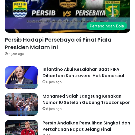
Pertandingan Bola
Persib Hadapi Persebaya di Final Piala
Presiden Malam Ini
6 jam ago
Infantino Akui Kesalahan Saat FIFA
Dihantam Kontroversi Hak Komersial
6 jam ago
Mohamed Salah Langsung Kenakan
Nomor 10 Setelah Gabung Trabzonspor
6 jam ago
Persib Andalkan Pemulihan Singkat dan
Pertahanan Rapat Jelang Final