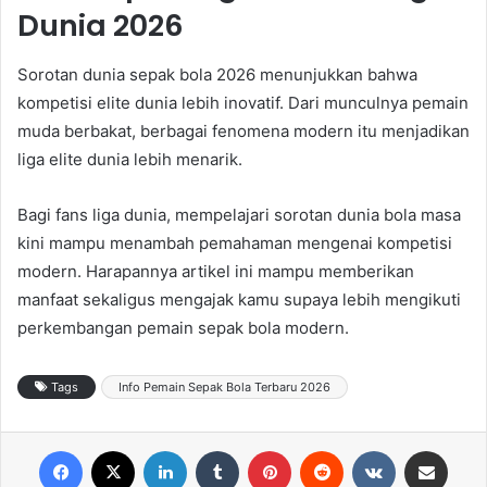
Dunia 2026
Sorotan dunia sepak bola 2026 menunjukkan bahwa
kompetisi elite dunia lebih inovatif. Dari munculnya pemain
muda berbakat, berbagai fenomena modern itu menjadikan
liga elite dunia lebih menarik.
Bagi fans liga dunia, mempelajari sorotan dunia bola masa
kini mampu menambah pemahaman mengenai kompetisi
modern. Harapannya artikel ini mampu memberikan
manfaat sekaligus mengajak kamu supaya lebih mengikuti
perkembangan pemain sepak bola modern.
Tags
Info Pemain Sepak Bola Terbaru 2026
Facebook
X
LinkedIn
Tumblr
Pinterest
Reddit
VKontakte
Share via Email