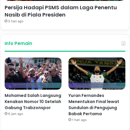
Persija Hadapi PSMS dalam Laga Penentu
Nasib di Piala Presiden
5 hari ago
Info Pemain
Mohamed Salah Langsung
Yuran Fernandes
Kenakan Nomor 10 Setelah
Menentukan Final lewat
Gabung Trabzonspor
Sundulan di Pengujung
Babak Pertama
6 jam ago
1 hari ago