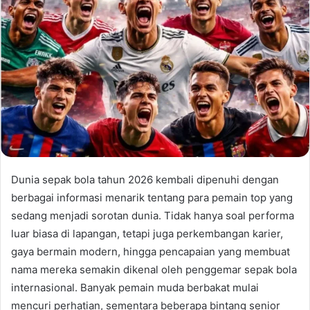
Dunia sepak bola tahun 2026 kembali dipenuhi dengan
berbagai informasi menarik tentang para pemain top yang
sedang menjadi sorotan dunia. Tidak hanya soal performa
luar biasa di lapangan, tetapi juga perkembangan karier,
gaya bermain modern, hingga pencapaian yang membuat
nama mereka semakin dikenal oleh penggemar sepak bola
internasional. Banyak pemain muda berbakat mulai
mencuri perhatian, sementara beberapa bintang senior