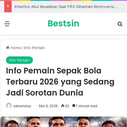
Infantino Akui Kesalahan Saat FIFA Dihantam Kontroversi Hak Komersial
Bestsin
Menu
S
Home
/
Info Pemain
Info Pemain
Info Pemain Sepak Bola
Terbaru 2026 yang Sedang
Jadi Sorotan Dunia
nakamotoy
Mei 9, 2026
62
1 minute read