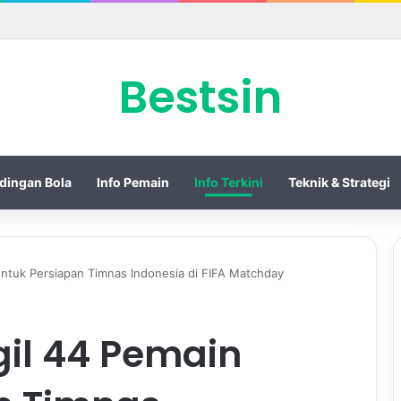
 Piala Presiden 2026 dengan Merebut Posisi Ketiga
Bestsin
dingan Bola
Info Pemain
Info Terkini
Teknik & Strategi
ntuk Persiapan Timnas Indonesia di FIFA Matchday
il 44 Pemain