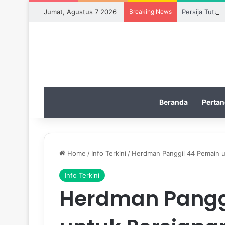
Jumat, Agustus 7 2026
Breaking News
Persija Tutup
Beranda
Pertan
Home
/
Info Terkini
/
Herdman Panggil 44 Pemain u
Info Terkini
Herdman Pangg