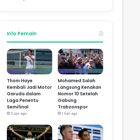
Info Pemain
Thom Haye
Mohamed Salah
Kembali Jadi Motor
Langsung Kenakan
Garuda dalam
Nomor 10 Setelah
Laga Penentu
Gabung
Semifinal
Trabzonspor
3 jam ago
1 hari ago