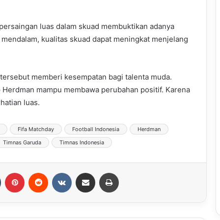
persaingan luas dalam skuad membuktikan adanya
g mendalam, kualitas skuad dapat meningkat menjelang
tersebut memberi kesempatan bagi talenta muda.
ap Herdman mampu membawa perubahan positif. Karena
atian luas.
Fifa Matchday
Football Indonesia
Herdman
Timnas Garuda
Timnas Indonesia
Tumblr
Pinterest
Reddit
VKontakte
Share via Email
Print