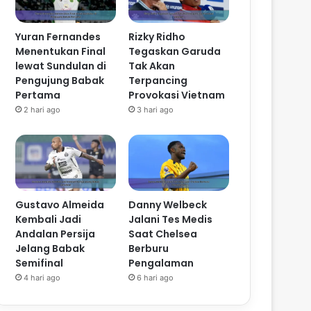
Yuran Fernandes
Rizky Ridho
Menentukan Final
Tegaskan Garuda
lewat Sundulan di
Tak Akan
Pengujung Babak
Terpancing
Pertama
Provokasi Vietnam
2 hari ago
3 hari ago
Gustavo Almeida
Danny Welbeck
Kembali Jadi
Jalani Tes Medis
Andalan Persija
Saat Chelsea
Jelang Babak
Berburu
Semifinal
Pengalaman
4 hari ago
6 hari ago