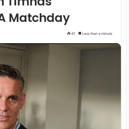
n Timnas
IFA Matchday
61
Less than a minute