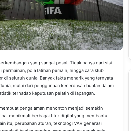
erkembangan yang sangat pesat. Tidak hanya dari sisi
gi permainan, pola latihan pemain, hingga cara klub
i seluruh dunia. Banyak fakta menarik yang ternyata
a dunia, mulai dari penggunaan kecerdasan buatan dalam
tistik terhadap keputusan pelatih di lapangan.
 membuat pengalaman menonton menjadi semakin
dapat menikmati berbagai fitur digital yang membantu
n itu, perubahan aturan, teknologi VAR generasi
n menjadi bagian penting yang membuat sepak bola