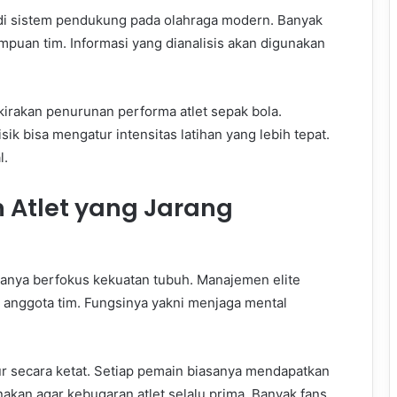
jadi sistem pendukung pada olahraga modern. Banyak
uan tim. Informasi yang dianalisis akan digunakan
kirakan penurunan performa atlet sepak bola.
isik bisa mengatur intensitas latihan yang lebih tepat.
l.
n Atlet yang Jarang
k hanya berfokus kekuatan tubuh. Manajemen elite
anggota tim. Fungsinya yakni menjaga mental
ur secara ketat. Setiap pemain biasanya mendapatkan
nakan agar kebugaran atlet selalu prima. Banyak fans