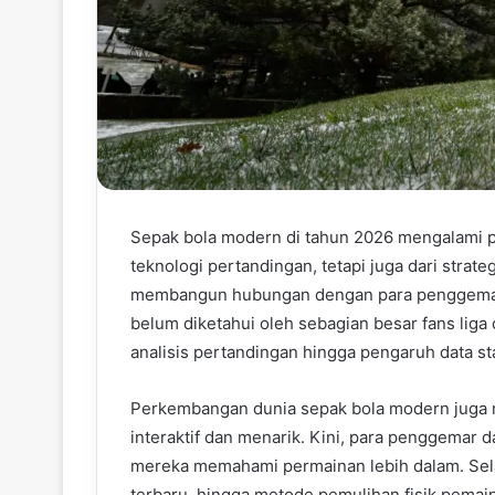
Sepak bola modern di tahun 2026 mengalami p
teknologi pertandingan, tetapi juga dari strate
membangun hubungan dengan para penggemar d
belum diketahui oleh sebagian besar fans lig
analisis pertandingan hingga pengaruh data sta
Perkembangan dunia sepak bola modern juga
interaktif dan menarik. Kini, para penggemar 
mereka memahami permainan lebih dalam. Selai
terbaru, hingga metode pemulihan fisik pemai