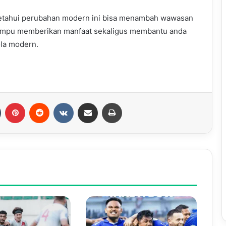
etahui perubahan modern ini bisa menambah wawasan
mampu memberikan manfaat sekaligus membantu anda
la modern.
Tumblr
Pinterest
Reddit
VKontakte
Share via Email
Print