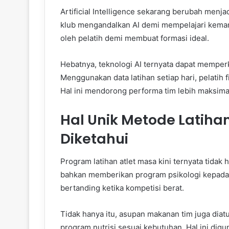
Artificial Intelligence sekarang berubah men
klub mengandalkan AI demi mempelajari kemamp
oleh pelatih demi membuat formasi ideal.
Hebatnya, teknologi AI ternyata dapat memper
Menggunakan data latihan setiap hari, pelatih f
Hal ini mendorong performa tim lebih maksima
Hal Unik Metode Latiha
Diketahui
Program latihan atlet masa kini ternyata tida
bahkan memberikan program psikologi kepada 
bertanding ketika kompetisi berat.
Tidak hanya itu, asupan makanan tim juga diat
program nutrisi sesuai kebutuhan. Hal ini digu