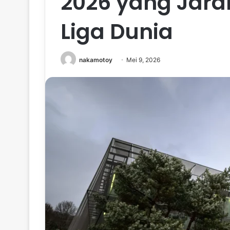
2026 yang Jara
Liga Dunia
nakamotoy
Mei 9, 2026