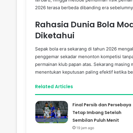
2026 terasa berbeda dibanding era sebelumny
Rahasia Dunia Bola Mo
Diketahui
Sepak bola era sekarang di tahun 2026 menga
penggemar sekadar menonton kompetisi tanpa 
permainan klub papan atas. Sekarang masing m
menentukan keputusan paling efektif ketika be
Related Articles
Final Persib dan Persebaya
Tetap Imbang Setelah
Sembilan Puluh Menit
19 jam ago