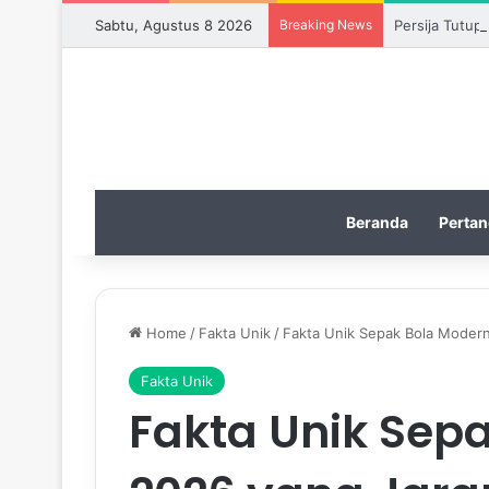
Sabtu, Agustus 8 2026
Breaking News
Persija Tutup
Beranda
Pertan
Home
/
Fakta Unik
/
Fakta Unik Sepak Bola Modern
Fakta Unik
Fakta Unik Sep