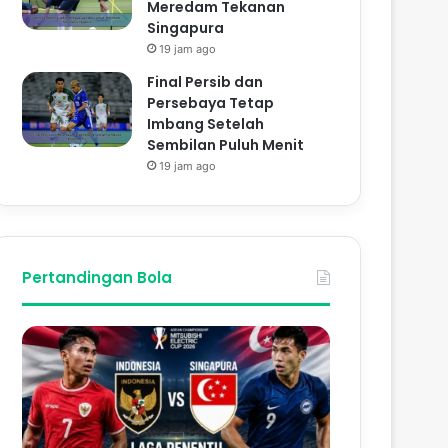
Meredam Tekanan
Singapura
19 jam ago
Final Persib dan
Persebaya Tetap
Imbang Setelah
Sembilan Puluh Menit
19 jam ago
Pertandingan Bola