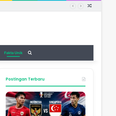
Random Arti
Search for
Fakta Unik
Postingan Terbaru