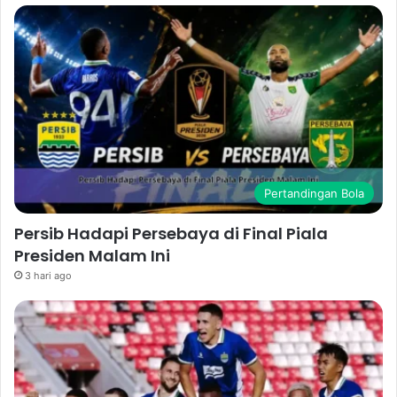
Pertandingan Bola
Persib Hadapi Persebaya di Final Piala
Presiden Malam Ini
3 hari ago