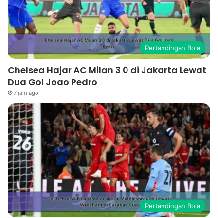
Pertandingan Bola
Chelsea Hajar AC Milan 3 0 di Jakarta Lewat
Dua Gol Joao Pedro
7 jam ago
Pertandingan Bola