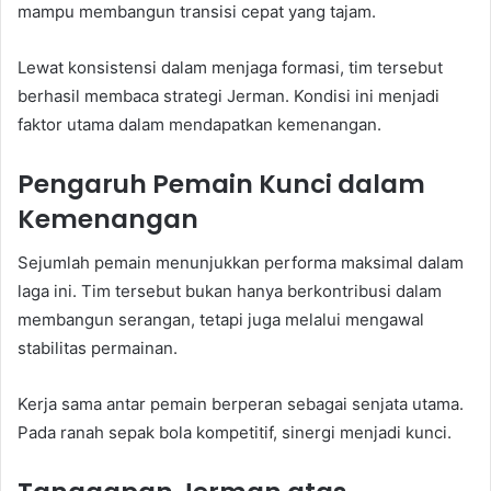
mampu membangun transisi cepat yang tajam.
Lewat konsistensi dalam menjaga formasi, tim tersebut
berhasil membaca strategi Jerman. Kondisi ini menjadi
faktor utama dalam mendapatkan kemenangan.
Pengaruh Pemain Kunci dalam
Kemenangan
Sejumlah pemain menunjukkan performa maksimal dalam
laga ini. Tim tersebut bukan hanya berkontribusi dalam
membangun serangan, tetapi juga melalui mengawal
stabilitas permainan.
Kerja sama antar pemain berperan sebagai senjata utama.
Pada ranah sepak bola kompetitif, sinergi menjadi kunci.