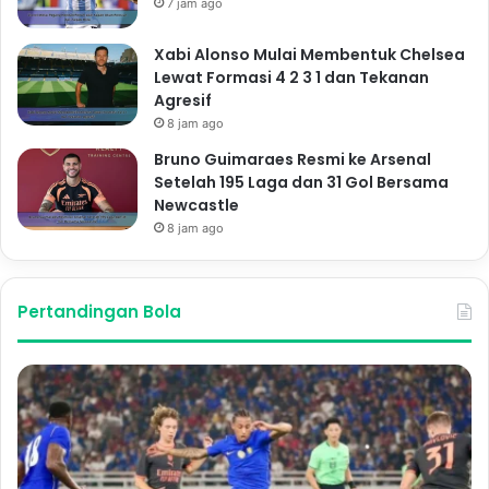
7 jam ago
Xabi Alonso Mulai Membentuk Chelsea
Lewat Formasi 4 2 3 1 dan Tekanan
Agresif
8 jam ago
Bruno Guimaraes Resmi ke Arsenal
Setelah 195 Laga dan 31 Gol Bersama
Newcastle
8 jam ago
Pertandingan Bola