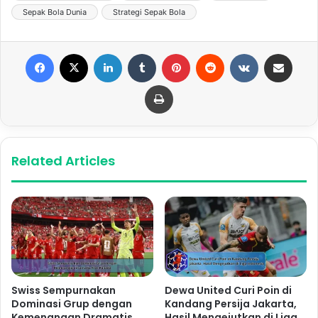
Sepak Bola Dunia
Strategi Sepak Bola
Facebook
X
LinkedIn
Tumblr
Pinterest
Reddit
VKontakte
Share via Email
Print
Related Articles
Swiss Sempurnakan
Dewa United Curi Poin di
Dominasi Grup dengan
Kandang Persija Jakarta,
Kemenangan Dramatis
Hasil Mengejutkan di Liga