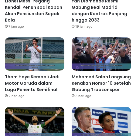
Lionel Messi Pegang
Yan Diomande Resmi
Kendali Penuh soal Kapan
Gabung Real Madrid
Akan Pensiun dari Sepak
dengan Kontrak Panjang
Bola
hingga 2033
7 jam ago
19 jam ago
Thom Haye Kembali Jadi
Mohamed Salah Langsung
Motor Garuda dalam
Kenakan Nomor 10 Setelah
Laga Penentu Semifinal
Gabung Trabzonspor
2 hari ago
3 hari ago