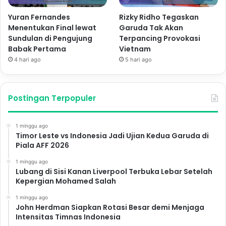
Yuran Fernandes
Rizky Ridho Tegaskan
Menentukan Final lewat
Garuda Tak Akan
Sundulan di Pengujung
Terpancing Provokasi
Babak Pertama
Vietnam
4 hari ago
5 hari ago
Postingan Terpopuler
1 minggu ago
Timor Leste vs Indonesia Jadi Ujian Kedua Garuda di
Piala AFF 2026
1 minggu ago
Lubang di Sisi Kanan Liverpool Terbuka Lebar Setelah
Kepergian Mohamed Salah
1 minggu ago
John Herdman Siapkan Rotasi Besar demi Menjaga
Intensitas Timnas Indonesia