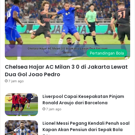
Pertandingan Bola
Chelsea Hajar AC Milan 3 0 di Jakarta Lewat
Dua Gol Joao Pedro
7 jam ago
Liverpool Capai Kesepakatan Pinjam
Ronald Araujo dari Barcelona
7 jam ago
Lionel Messi Pegang Kendali Penuh soal
Kapan Akan Pensiun dari Sepak Bola