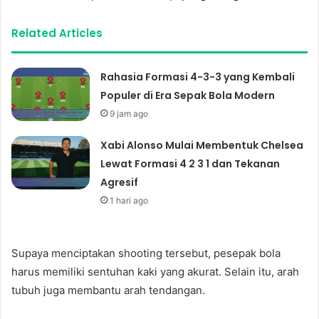
Related Articles
Rahasia Formasi 4-3-3 yang Kembali
Populer di Era Sepak Bola Modern
9 jam ago
Xabi Alonso Mulai Membentuk Chelsea
Lewat Formasi 4 2 3 1 dan Tekanan
Agresif
1 hari ago
Supaya menciptakan shooting tersebut, pesepak bola
harus memiliki sentuhan kaki yang akurat. Selain itu, arah
tubuh juga membantu arah tendangan.