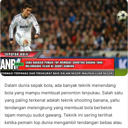
Dalam dunia sepak bola, ada banyak teknik menendang
bola yang mampu membuat penonton terpukau. Salah satu
yang paling terkenal adalah teknik shooting banana, yaitu
tendangan melengkung yang membuat bola berbelok
tajam menuju sudut gawang. Teknik ini sering terlihat
ketika pemain top dunia mengambil tendangan bebas atau