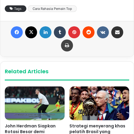
Tags
Cara Rahasia Pemain Top
Facebook
X
LinkedIn
Tumblr
Pinterest
Reddit
VKontakte
Share via Email
Print
Related Articles
John Herdman Siapkan
Strategi menyerang khas
Rotasi Besar demi
pelatih Brasil yang