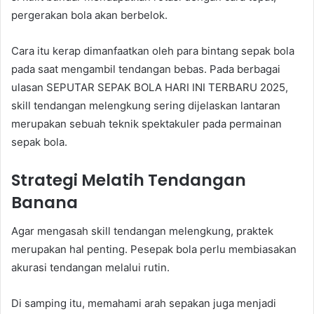
pergerakan bola akan berbelok.
Cara itu kerap dimanfaatkan oleh para bintang sepak bola
pada saat mengambil tendangan bebas. Pada berbagai
ulasan SEPUTAR SEPAK BOLA HARI INI TERBARU 2025,
skill tendangan melengkung sering dijelaskan lantaran
merupakan sebuah teknik spektakuler pada permainan
sepak bola.
Strategi Melatih Tendangan
Banana
Agar mengasah skill tendangan melengkung, praktek
merupakan hal penting. Pesepak bola perlu membiasakan
akurasi tendangan melalui rutin.
Di samping itu, memahami arah sepakan juga menjadi