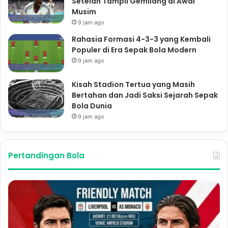
Setelah Tampil Gemilang di Awal
Musim
9 jam ago
Rahasia Formasi 4-3-3 yang Kembali
Populer di Era Sepak Bola Modern
9 jam ago
Kisah Stadion Tertua yang Masih
Bertahan dan Jadi Saksi Sejarah Sepak
Bola Dunia
9 jam ago
Pertandingan Bola