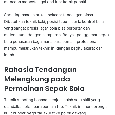
mencoba mencetak gol dari luar kotak penalti.
Shooting banana bukan sekadar tendangan biasa.
Dibutuhkan teknik kaki, posisi tubuh, serta kontrol bola
yang sangat presisi agar bola bisa berputar dan
melengkung dengan sempurna. Banyak penggemar sepak
bola penasaran bagaimana para pemain profesional
mampu melakukan teknik ini dengan begitu akurat dan
indah.
Rahasia Tendangan
Melengkung pada
Permainan Sepak Bola
Teknik shooting banana menjadi salah satu skill yang
diandalkan oleh para pemain top. Teknik ini mendorong si
kulit bundar berputar akurat ke pojok gawang.